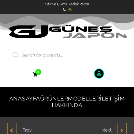
Sıfır ve Çıkma Yedek Parça
0
ANASAYFA
ÜRÜNLER
MODELLER
İLETIŞIM
HAKKINDA
Prev
Next
HYUNDAI GETZ 2006-
HYUNDAI GETZ 2006-