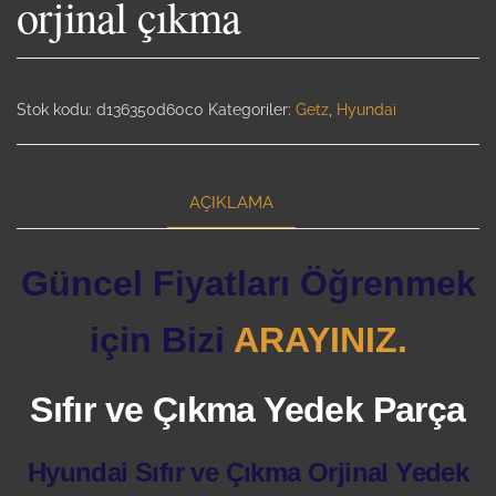
orjinal çıkma
Stok kodu:
d136350d60c0
Kategoriler:
Getz
,
Hyundai
AÇIKLAMA
Güncel Fiyatları Öğrenmek
için Bizi
ARAYINIZ.
Sıfır ve Çıkma Yedek Parça
Hyundai Sıfır ve Çıkma Orjinal Yedek