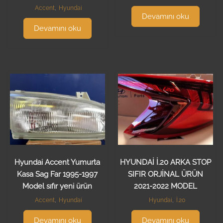
Accent
,
Hyundai
Devamını oku
Devamını oku
Hyundai Accent Yumurta
HYUNDAİ İ.20 ARKA STOP
Kasa Sag Far 1995-1997
SIFIR ORJİNAL ÜRÜN
Model sıfır yeni ürün
2021-2022 MODEL
Accent
,
Hyundai
Hyundai
,
İ.20
Devamını oku
Devamını oku