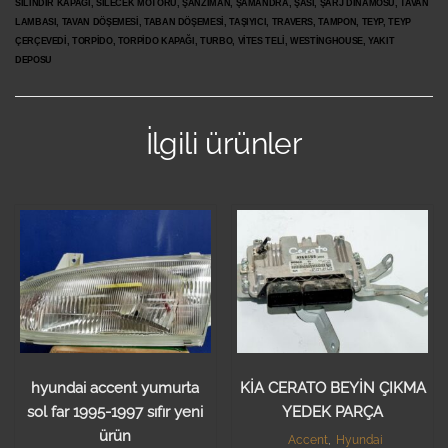
SİLİNDİR KAPAĞI, SİLECEK MOTORU, ŞANZIMAN, ŞAMANDRA, ŞASİ, ŞARJ DİNAMOSU, TAVAN
LAMBASI, TAVAN DÖŞEMESİ, TABAN DÖŞEMESİ, TAŞIYICI, TRAVERS, TAMPON, TEYP, TEYP
ÇERÇEVEDİ, TORPİDO, TORPİDO KAPAĞI, TURBO, VİTES TELİ, WESTİNGHOUSE, YAKIT
DEPOSU
İlgili ürünler
hyundai accent yumurta
KİA CERATO BEYİN ÇIKMA
sol far 1995-1997 sıfır yeni
YEDEK PARÇA
ürün
Accent
,
Hyundai