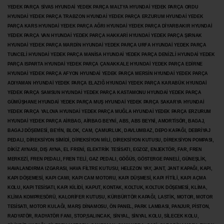
YEDEK PARÇA SİVAS HYUNDAİ YEDEK PARÇA MALTYA HYUNDAİ YEDEK PARÇA ORDU
HYUNDAİ YEDEK PARÇA TRABZON HYUNDAİ YEDEK PARÇA ERZURUM HYUNDAİ YEDEK
PARÇA KARS HYUNDAİ YEDEK PARÇA AĞRI HYUNDAİ YEDEK PARÇA
DİYARBAKIR HYUNDAİ
YEDEK PARÇA VAN HYUNDAİ YEDEK PARÇA HAKKARİ HYUNDAİ YEDEK PARÇA ŞIRNAK
HYUNDAİ YEDEK PARÇA MARDİN HYUNDAİ YEDEK PARÇA URFA HYUNDAİ YEDEK PARÇA
TUNCELİ HYUNDAİ YEDEK PARÇA MANİSA HYUNDAİ YEDEK PARÇA DENİZLİ HYUNDAİ YEDEK
PARÇA ISPARTA HYUNDAİ YEDEK PARÇA ÇANAKKALE HYUNDAİ YEDEK PARÇA EDİRNE
HYUNDAİ YEDEK PARÇA AFYON HYUNDAİ YEDEK PARÇA MERSİN HYUNDAİ YEDEK PARÇA
ADIYAMAN HYUNDAİ YEDEK
PARÇA ELAZIĞ HYUNDAİ YEDEK PARÇA KARABÜK HYUNDAİ
YEDEK PARÇA SAMSUN HYUNDAİ YEDEK PARÇA KASTAMONU HYUNDAİ YEDEK PARÇA
GÜMÜŞHANE HYUNDAİ YEDEK PARÇA MUŞ HYUNDAİ YEDEK PARÇA SAKARYA HYUNDAİ
YEDEK PARÇA YALOVA HYUNDAİ YEDEK PARÇA MUĞLA HYUNDAİ YEDEK PARÇA ERZURUM
HYUNDAİ YEDEK PARÇA AİRBAG, AİRBAG BEYNİ, ABS, ABS BEYNİ, AMORTİSÖR, BAGAJ,
BAGAJ DÖŞEMESİ, BEYİN, BLOK, CAM, ÇAMURLUK, DAVLUMBAZ, DEPO KAPAĞI, DEBRİYAJ
PEDALI, DİREKSİYON SİMİDİ, DİREKSİYON MİLİ, DİREKSİYON KUTUSU, DİREKSİYON POMPASI,
DİKİZ AYNASI, DIŞ AYNA, EL FRENİ, ELEKTRİK TESİSATI, EGZOZ, ENJEKTÖR,
FAR, FREN
MERKEZİ, FREN PEDALI, FREN TELİ, GAZ PEDALI, GÖĞÜS, GÖSTERGE PANELİ, GÜNEŞLİK,
HAVALANDIRMA IZGARASI, HAVA FİLTRE KUTUSU, HELEZON YAY, JANT, JANT KAPAĞI, KAPI,
KAPI DÖŞEMESİ, KAPI CAMI, KAPI CAM MOTORU, KAPI DÜŞMESİ, KAPI FİTİLİ, KAPI AÇMA
KOLU, KAPI TESİSATI, KAPI KİLİDİ, KAPUT, KONTAK, KOLTUK, KOLTUK DÖŞEMESİ, KLİMA,
KLİMA KOMPRESÖRÜ, KALORİFER KUTUSU, KÜRBÜRTÖR KAPAĞI, LASTİK, MOTOR, MOTOR
TESİSATI, MOTOR KULAĞI, MARŞ DİNAMOSU, ÖN PANEL, PARK LAMBASI, PANJUR, PİSTON,
RADYATÖR, RADYATÖR FANI, STOP,SALINCAK, SİNYAL, SİNYAL KOLU, SİLECEK KOLU,