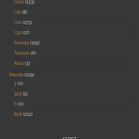
Getz
133
İ.10
8
İ.20
173
İ.30
17
Sonata
155
Tucson
6
Atos
3
Mazda
219
3
0
323
5
6
0
626
212