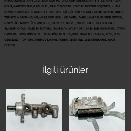
KAPI DÖŞEMESİ, KAPI CAMI, KAPI CAM MOTORU, KAPI DÜŞMESİ, KAPI FİTİLİ, KAPI AÇMA
KOLU, KAPI TESİSATI, KAPI KİLİDİ, KAPUT, KONTAK, KOLTUK, KOLTUK DÖŞEMESİ, KLİMA,
KLİMA KOMPRESÖRÜ, KALORİFER KUTUSU, KÜRBÜRTÖR KAPAĞI, LASTİK, MOTOR, MOTOR
TESİSATI, MOTOR KULAĞI, MARŞ DİNAMOSU, ÖN PANEL, PARK LAMBASI, PANJUR, PİSTON,
RADYATÖR, RADYATÖR FANI, STOP,SALINCAK, SİNYAL, SİNYAL KOLU, SİLECEK KOLU,
SİLİNDİR KAPAĞI, SİLECEK MOTORU, ŞANZIMAN, ŞAMANDRA, ŞASİ, ŞARJ DİNAMOSU, TAVAN
LAMBASI, TAVAN DÖŞEMESİ, TABAN DÖŞEMESİ, TAŞIYICI, TRAVERS, TAMPON, TEYP, TEYP
ÇERÇEVEDİ, TORPİDO, TORPİDO KAPAĞI, TURBO, VİTES TELİ, WESTİNGHOUSE, YAKIT
DEPOSU
İlgili ürünler