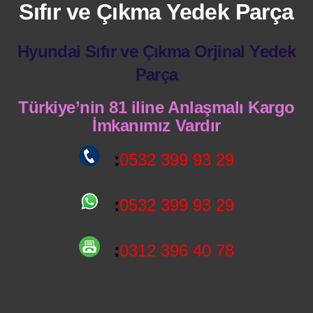
Sıfır ve Çıkma Yedek Parça
Hyundai Sıfır ve Çıkma Orjinal Yedek
Parça
Türkiye’nin 81 iline Anlaşmalı Kargo
İmkanımız Vardır
:
0532 399 93 29
:
0532 399 93 29
:
0312 396 40 78