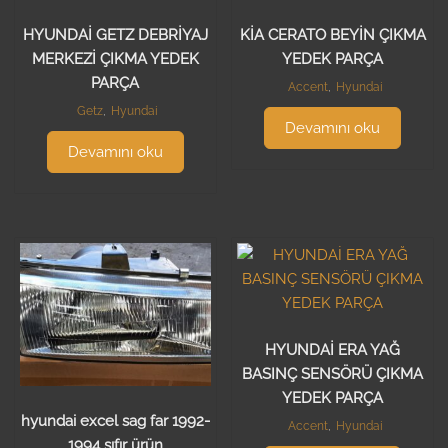
HYUNDAİ GETZ DEBRİYAJ
KİA CERATO BEYİN ÇIKMA
MERKEZİ ÇIKMA YEDEK
YEDEK PARÇA
PARÇA
Accent
,
Hyundai
Getz
,
Hyundai
Devamını oku
Devamını oku
HYUNDAİ ERA YAĞ
BASINÇ SENSÖRÜ ÇIKMA
YEDEK PARÇA
hyundai excel sag far 1992-
Accent
,
Hyundai
1994 sıfır ürün