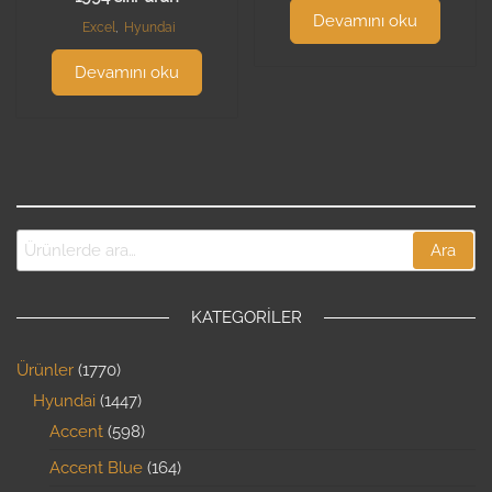
Devamını oku
Excel
,
Hyundai
Devamını oku
Ara
KATEGORILER
Ürünler
1770
Hyundai
1447
Accent
598
Accent Blue
164