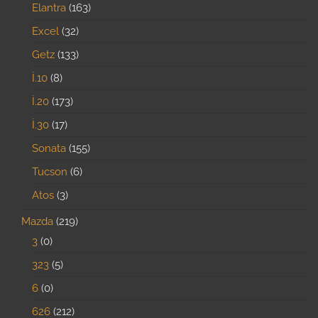
Elantra
163
Excel
32
Getz
133
İ.10
8
İ.20
173
İ.30
17
Sonata
155
Tucson
6
Atos
3
Mazda
219
3
0
323
5
6
0
626
212