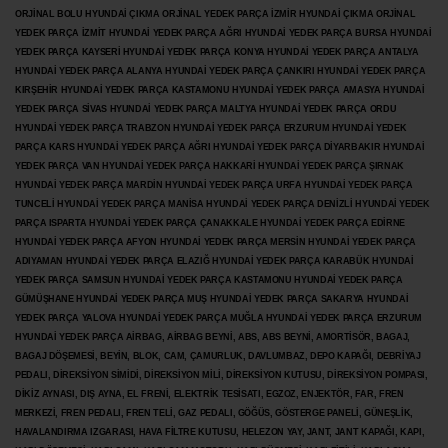
ORJİNAL BOLU HYUNDAİ ÇIKMA ORJİNAL YEDEK PARÇA İZMİR HYUNDAİ ÇIKMA ORJİNAL
YEDEK PARÇA İZMİT HYUNDAİ YEDEK PARÇA AĞRI HYUNDAİ YEDEK PARÇA BURSA HYUNDAİ
YEDEK PARÇA KAYSERİ HYUNDAİ YEDEK PARÇA KONYA HYUNDAİ YEDEK PARÇA ANTALYA
HYUNDAİ YEDEK PARÇA ALANYA HYUNDAİ YEDEK PARÇA ÇANKIRI HYUNDAİ YEDEK PARÇA
KIRŞEHİR HYUNDAİ YEDEK PARÇA KASTAMONU HYUNDAİ YEDEK PARÇA AMASYA HYUNDAİ
YEDEK PARÇA SİVAS HYUNDAİ YEDEK PARÇA MALTYA HYUNDAİ YEDEK PARÇA ORDU
HYUNDAİ YEDEK PARÇA TRABZON HYUNDAİ YEDEK PARÇA ERZURUM HYUNDAİ YEDEK
PARÇA KARS HYUNDAİ YEDEK PARÇA AĞRI HYUNDAİ YEDEK PARÇA
DİYARBAKIR HYUNDAİ
YEDEK PARÇA VAN HYUNDAİ YEDEK PARÇA HAKKARİ HYUNDAİ YEDEK PARÇA ŞIRNAK
HYUNDAİ YEDEK PARÇA MARDİN HYUNDAİ YEDEK PARÇA URFA HYUNDAİ YEDEK PARÇA
TUNCELİ HYUNDAİ YEDEK PARÇA MANİSA HYUNDAİ YEDEK PARÇA DENİZLİ HYUNDAİ YEDEK
PARÇA ISPARTA HYUNDAİ YEDEK PARÇA ÇANAKKALE HYUNDAİ YEDEK PARÇA EDİRNE
HYUNDAİ YEDEK PARÇA AFYON HYUNDAİ YEDEK PARÇA MERSİN HYUNDAİ YEDEK PARÇA
ADIYAMAN HYUNDAİ YEDEK
PARÇA ELAZIĞ HYUNDAİ YEDEK PARÇA KARABÜK HYUNDAİ
YEDEK PARÇA SAMSUN HYUNDAİ YEDEK PARÇA KASTAMONU HYUNDAİ YEDEK PARÇA
GÜMÜŞHANE HYUNDAİ YEDEK PARÇA MUŞ HYUNDAİ YEDEK PARÇA SAKARYA HYUNDAİ
YEDEK PARÇA YALOVA HYUNDAİ YEDEK PARÇA MUĞLA HYUNDAİ YEDEK PARÇA ERZURUM
HYUNDAİ YEDEK PARÇA AİRBAG, AİRBAG BEYNİ, ABS, ABS BEYNİ, AMORTİSÖR, BAGAJ,
BAGAJ DÖŞEMESİ, BEYİN, BLOK, CAM, ÇAMURLUK, DAVLUMBAZ, DEPO KAPAĞI, DEBRİYAJ
PEDALI, DİREKSİYON SİMİDİ, DİREKSİYON MİLİ, DİREKSİYON KUTUSU, DİREKSİYON POMPASI,
DİKİZ AYNASI, DIŞ AYNA, EL FRENİ, ELEKTRİK TESİSATI, EGZOZ, ENJEKTÖR,
FAR, FREN
MERKEZİ, FREN PEDALI, FREN TELİ, GAZ PEDALI, GÖĞÜS, GÖSTERGE PANELİ, GÜNEŞLİK,
HAVALANDIRMA IZGARASI, HAVA FİLTRE KUTUSU, HELEZON YAY, JANT, JANT KAPAĞI, KAPI,