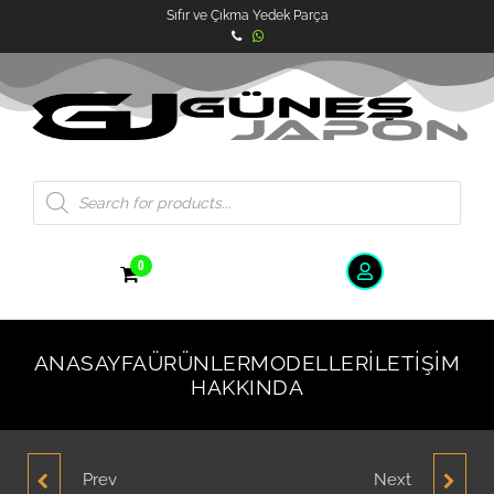
Sıfır ve Çıkma Yedek Parça
0
ANASAYFA
ÜRÜNLER
MODELLER
İLETIŞIM
HAKKINDA
Prev
Next
HYUNDAI ELANTRA FAR
HYUNDAI ELANTRA