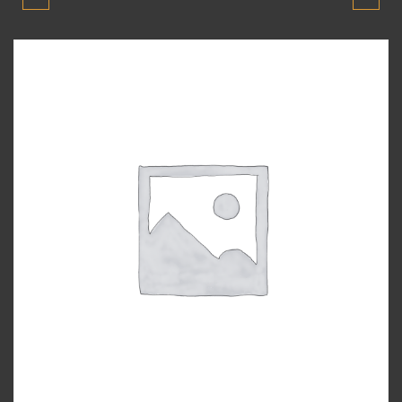
SILECEK SINYAL KOLU
1991-2005 MODEL
1991-2005 ORJINAL
SILINDIR KAPAĞI
ÇIKMA