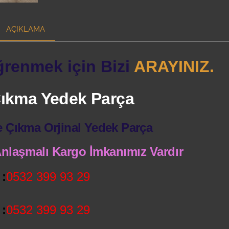
AÇIKLAMA
ğrenmek için Bizi
ARAYINIZ.
 Çıkma Yedek Parça
e Çıkma Orjinal Yedek Parça
 Anlaşmalı Kargo İmkanımız Vardır
:
0532 399 93 29
:
0532 399 93 29