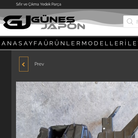
Sıfır ve Çıkma Yedek Parça
ANASAYFA
ÜRÜNLER
MODELLER
İL
Prev
HYUNDAİ ACCENT
YUMURTA KASA 1995-
1996-1997-1998-1999-
2000 MODEL RADYATÖR
FAN