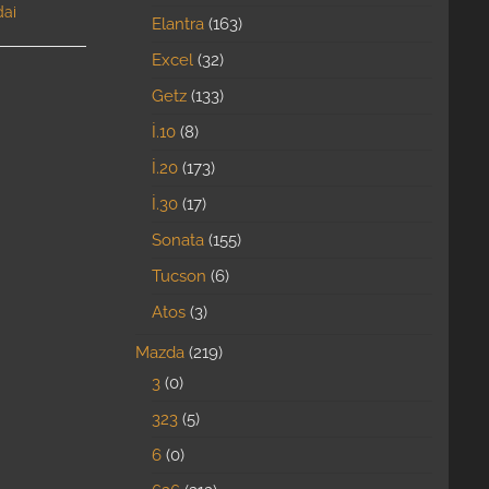
ai
Elantra
163
Excel
32
Getz
133
İ.10
8
İ.20
173
İ.30
17
Sonata
155
Tucson
6
Atos
3
Mazda
219
3
0
323
5
6
0