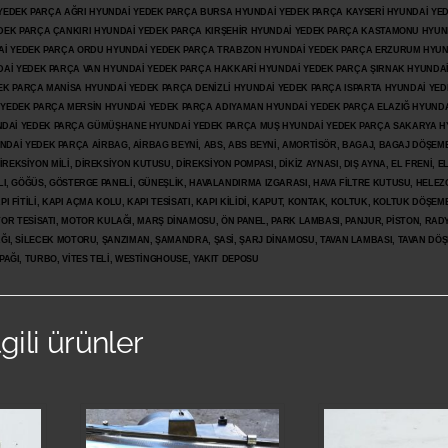
İ YEDEK PARÇA AĞRI HYUNDAİ YEDEK PARÇA BURSA HYUNDAİ YEDEK PARÇA KAYSERİ HYUNDAİ YE
DEK PARÇA ÇANKIRI HYUNDAİ YEDEK PARÇA KIRŞEHİR HYUNDAİ YEDEK PARÇA KASTAMONU HYUN
DAİ YEDEK PARÇA ORDU HYUNDAİ YEDEK PARÇA TRABZON HYUNDAİ YEDEK PARÇA ERZURUM HYUN
DAİ YEDEK PARÇA VAN HYUNDAİ YEDEK PARÇA HAKKARİ HYUNDAİ YEDEK PARÇA ŞIRNAK HYUNDA
K PARÇA MANİSA HYUNDAİ YEDEK PARÇA DENİZLİ HYUNDAİ YEDEK PARÇA ISPARTA HYUNDAİ YE
 YEDEK PARÇA MERSİN HYUNDAİ YEDEK PARÇA ADIYAMAN HYUNDAİ YEDEK
PARÇA ELAZIĞ HYUNDA
DAİ YEDEK PARÇA GÜMÜŞHANE HYUNDAİ YEDEK PARÇA MUŞ HYUNDAİ YEDEK PARÇA SAKARYA H
İ YEDEK PARÇA AİRBAG, AİRBAG BEYNİ, ABS, ABS BEYNİ, AMORTİSÖR, BAGAJ, BAGAJ DÖŞEMES
REKSİYON MİLİ, DİREKSİYON KUTUSU, DİREKSİYON POMPASI, DİKİZ AYNASI, DIŞ AYNA, EL FRENİ, E
LI, GÖĞÜS, GÖSTERGE PANELİ, GÜNEŞLİK, HAVALANDIRMA IZGARASI, HAVA FİLTRE KUTUSU, HELEZO
I FİTİLİ, KAPI AÇMA KOLU, KAPI TESİSATI, KAPI KİLİDİ, KAPUT, KONTAK, KOLTUK, KOLTUK DÖŞEME
R TESİSATI, MOTOR KULAĞI, MARŞ DİNAMOSU, ÖN PANEL, PARK LAMBASI, PANJUR, PİSTON, RAD
PAĞI, SİLECEK MOTORU, ŞANZIMAN, ŞAMANDRA, ŞASİ, ŞARJ DİNAMOSU, TAVAN LAMBASI, TAVAN DÖ
PAĞI, TURBO, VİTES TELİ, WESTİNGHOUSE, YAKIT DEPOSU
lgili ürünler