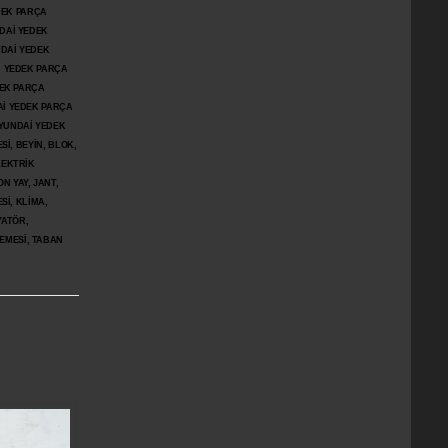
DEK PARÇA
DAİ YEDEK
DAİ YEDEK
İ YEDEK PARÇA
DEK PARÇA
İ YEDEK PARÇA
YUNDAİ YEDEK
İ, BEYİN, BLOK,
LEKTRİK
N YAY, JANT,
Sİ, KLİMA,
YATÖR,
ŞEMESİ, TABAN