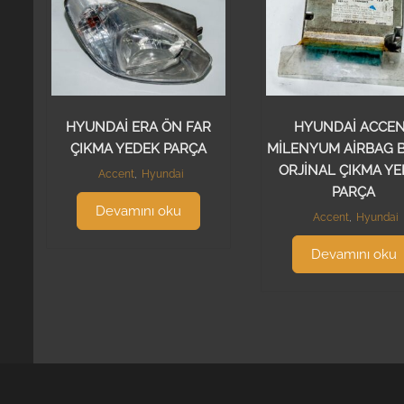
HYUNDAİ ERA ÖN FAR
HYUNDAİ ACCE
ÇIKMA YEDEK PARÇA
MİLENYUM AİRBAG B
ORJİNAL ÇIKMA Y
Accent
,
Hyundai
PARÇA
Devamını oku
Accent
,
Hyundai
Devamını oku