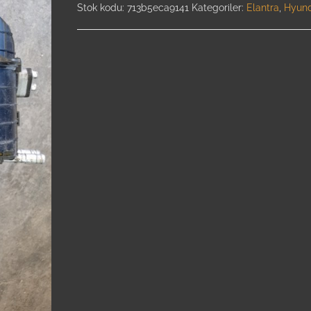
Stok kodu:
713b5eca9141
Kategoriler:
Elantra
,
Hyund