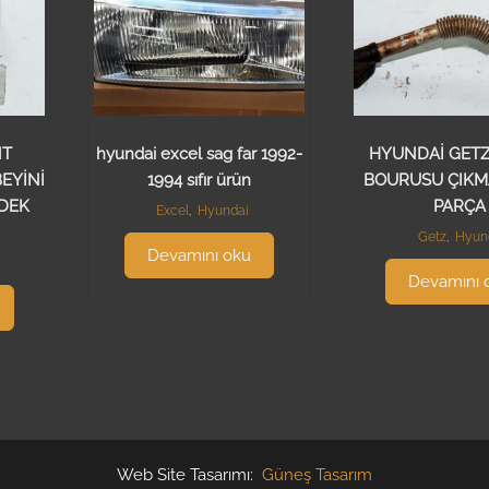
NT
hyundai excel sag far 1992-
HYUNDAİ GET
EYİNİ
1994 sıfır ürün
BOURUSU ÇIKM
EDEK
PARÇA
Excel
,
Hyundai
Getz
,
Hyun
Devamını oku
Devamını 
Web Site Tasarımı:
Güneş Tasarım