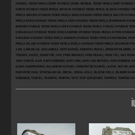
ORJİNAL YEDEK PARÇA İZMİR HYUNDAİ ÇIKMA ORJİNAL YEDEK PARÇA İZMİT HYUNDA
KONYA HYUNDAİ YEDEK PARÇA ANTALYA HYUNDAİ YEDEK PARÇA ALANYA HYUNDAİ YE
PARÇA AMASYA HYUNDAİ YEDEK PARÇA SİVAS HYUNDAİ YEDEK PARÇA MALTYA HYUN
PARÇA KARS HYUNDAİ YEDEK PARÇA AĞRI HYUNDAİ YEDEK PARÇA
DİYARBAKIR HYUN
MARDİN HYUNDAİ YEDEK PARÇA URFA HYUNDAİ YEDEK PARÇA TUNCELİ HYUNDAİ YEDE
ÇANAKKALE HYUNDAİ YEDEK PARÇA EDİRNE HYUNDAİ YEDEK PARÇA AFYON HYUNDAİ
KARABÜK HYUNDAİ YEDEK PARÇA SAMSUN HYUNDAİ YEDEK PARÇA KASTAMONU HYUN
PARÇA YALOVA HYUNDAİ YEDEK PARÇA MUĞLA HYUNDAİ YEDEK PARÇA ERZURUM HYUNDA
CAM, ÇAMURLUK, DAVLUMBAZ, DEPO KAPAĞI, DEBRİYAJ PEDALI, DİREKSİYON SİMİDİ, Dİ
TESİSATI, EGZOZ, ENJEKTÖR,
FAR, FREN MERKEZİ, FREN PEDALI, FREN TELİ, GAZ PEDA
JANT KAPAĞI, KAPI, KAPI DÖŞEMESİ, KAPI CAMI, KAPI CAM MOTORU, KAPI DÜŞMESİ, KAP
KLİMA KOMPRESÖRÜ, KALORİFER KUTUSU, KÜRBÜRTÖR KAPAĞI, LASTİK, MOTOR, MOTO
RADYATÖR FANI, STOP,SALINCAK, SİNYAL, SİNYAL KOLU, SİLECEK KOLU, SİLİNDİR KA
DÖŞEMESİ, TAŞIYICI, TRAVERS, TAMPON, TEYP, TEYP ÇERÇEVEDİ, TORPİDO, TORPİDO KA
İ