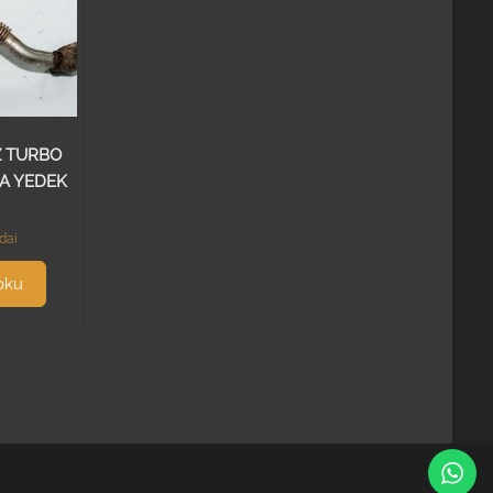
Z TURBO
A YEDEK
dai
oku