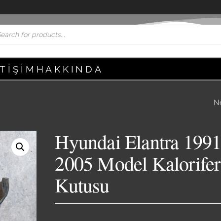
ETIŞIM
HAKKINDA
N
HYUNDAI ELANT
1991-2005 MODEL
Hyundai Elantra 1991
RADYATÖR
2005 Model Kalorifer
Kutusu