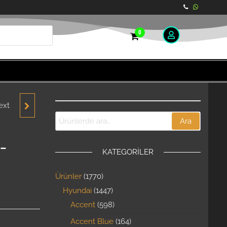
0
ext
RA
Ara
-
KATEGORILER
Ürünler
1770
Hyundai
1447
Accent
598
Accent Blue
164