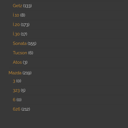
Getz
133
İ.10
8
İ.20
173
İ.30
17
Sonata
155
Tucson
6
Atos
3
Mazda
219
3
0
323
5
6
0
626
212