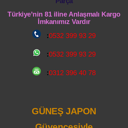
Parça
Türkiye’nin 81 iline Anlaşmalı Kargo
İmkanımız Vardır
:
0532 399 93 29
:
0532 399 93 29
:
0312 396 40 78
GÜNEŞ JAPON
Güvencesiyle