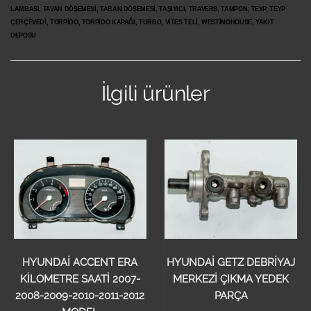
LAMBASI, TAVAN DÖŞEMESİ, TABAN DÖŞEMESİ, TAŞIYICI, TRAVERS, TAMPON, TEYP, TEYP
ÇERÇEVEDİ, TORPİDO, TORPİDO KAPAĞI, TURBO, VİTES TELİ, WESTİNGHOUSE, YAKIT
DEPOSU
İlgili ürünler
HYUNDAİ ACCENT ERA
HYUNDAİ GETZ DEBRİYAJ
KİLOMETRE SAATİ 2007-
MERKEZİ ÇIKMA YEDEK
2008-2009-2010-2011-2012
PARÇA