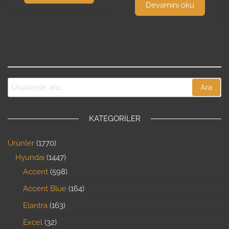
Devamını oku
Ara
KATEGORILER
Ürünler
1770
Hyundai
1447
Accent
598
Accent Blue
164
Elantra
163
Excel
32