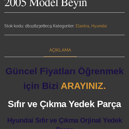
2005 Model Beyin
Stok kodu:
db12823e8ec9
Kategoriler:
Elantra
,
Hyundai
AÇIKLAMA
Güncel Fiyatları Öğrenmek
için Bizi
ARAYINIZ.
Sıfır ve Çıkma Yedek Parça
Hyundai Sıfır ve Çıkma Orjinal Yedek