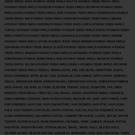
YEDEK PARÇA SİVAS HYUNDAİ YEDEK PARÇA MALTYA HYUNDAİ YEDEK PARÇA ORDU
HYUNDAİ YEDEK PARÇA TRABZON HYUNDAİ YEDEK PARÇA ERZURUM HYUNDAİ YEDEK
PARÇA KARS HYUNDAİ YEDEK PARÇA AĞRI HYUNDAİ YEDEK PARÇA
DİYARBAKIR HYUNDAİ
YEDEK PARÇA VAN HYUNDAİ YEDEK PARÇA HAKKARİ HYUNDAİ YEDEK PARÇA ŞIRNAK
HYUNDAİ YEDEK PARÇA MARDİN HYUNDAİ YEDEK PARÇA URFA HYUNDAİ YEDEK PARÇA
TUNCELİ HYUNDAİ YEDEK PARÇA MANİSA HYUNDAİ YEDEK PARÇA DENİZLİ HYUNDAİ YEDEK
PARÇA ISPARTA HYUNDAİ YEDEK PARÇA ÇANAKKALE HYUNDAİ YEDEK PARÇA EDİRNE
HYUNDAİ YEDEK PARÇA AFYON HYUNDAİ YEDEK PARÇA MERSİN HYUNDAİ YEDEK PARÇA
ADIYAMAN HYUNDAİ YEDEK
PARÇA ELAZIĞ HYUNDAİ YEDEK PARÇA KARABÜK HYUNDAİ
YEDEK PARÇA SAMSUN HYUNDAİ YEDEK PARÇA KASTAMONU HYUNDAİ YEDEK PARÇA
GÜMÜŞHANE HYUNDAİ YEDEK PARÇA MUŞ HYUNDAİ YEDEK PARÇA SAKARYA HYUNDAİ
YEDEK PARÇA YALOVA HYUNDAİ YEDEK PARÇA MUĞLA HYUNDAİ YEDEK PARÇA ERZURUM
HYUNDAİ YEDEK PARÇA AİRBAG, AİRBAG BEYNİ, ABS, ABS BEYNİ, AMORTİSÖR, BAGAJ,
BAGAJ DÖŞEMESİ, BEYİN, BLOK, CAM, ÇAMURLUK, DAVLUMBAZ, DEPO KAPAĞI, DEBRİYAJ
PEDALI, DİREKSİYON SİMİDİ, DİREKSİYON MİLİ, DİREKSİYON KUTUSU, DİREKSİYON POMPASI,
DİKİZ AYNASI, DIŞ AYNA, EL FRENİ, ELEKTRİK TESİSATI, EGZOZ, ENJEKTÖR,
FAR, FREN
MERKEZİ, FREN PEDALI, FREN TELİ, GAZ PEDALI, GÖĞÜS, GÖSTERGE PANELİ, GÜNEŞLİK,
HAVALANDIRMA IZGARASI, HAVA FİLTRE KUTUSU, HELEZON YAY, JANT, JANT KAPAĞI, KAPI,
KAPI DÖŞEMESİ, KAPI CAMI, KAPI CAM MOTORU, KAPI DÜŞMESİ, KAPI FİTİLİ, KAPI AÇMA
KOLU, KAPI TESİSATI, KAPI KİLİDİ, KAPUT, KONTAK, KOLTUK, KOLTUK DÖŞEMESİ, KLİMA,
KLİMA KOMPRESÖRÜ, KALORİFER KUTUSU, KÜRBÜRTÖR KAPAĞI, LASTİK, MOTOR, MOTOR
TESİSATI, MOTOR KULAĞI, MARŞ DİNAMOSU, ÖN PANEL, PARK LAMBASI, PANJUR, PİSTON,
RADYATÖR, RADYATÖR FANI, STOP,SALINCAK, SİNYAL, SİNYAL KOLU, SİLECEK KOLU,
SİLİNDİR KAPAĞI, SİLECEK MOTORU, ŞANZIMAN, ŞAMANDRA, ŞASİ, ŞARJ DİNAMOSU, TAVAN