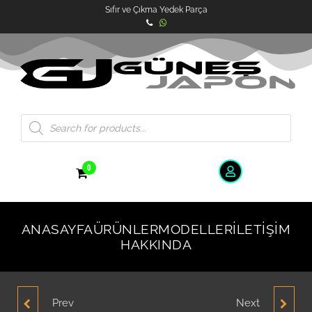
Sıfır ve Çıkma Yedek Parça
0
ANASAYFA
ÜRÜNLER
MODELLER
İLETIŞIM
HAKKINDA
Prev
Next
HYUNDAI ELANTRA
HYUNDAI ELANTRA