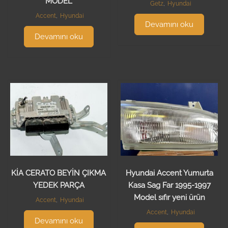
MODEL
Getz
,
Hyundai
Accent
,
Hyundai
Devamını oku
Devamını oku
KİA CERATO BEYİN ÇIKMA
Hyundai Accent Yumurta
YEDEK PARÇA
Kasa Sag Far 1995-1997
Model sıfır yeni ürün
Accent
,
Hyundai
Accent
,
Hyundai
Devamını oku