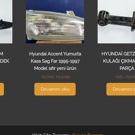
AM
Hyundai Accent Yumurta
HYUNDAİ GET
EDEK
Kasa Sag Far 1995-1997
KULAĞI ÇIKMA
Model sıfır yeni ürün
PARÇA
Accent
,
Hyundai
Getz
,
Hyun
Devamını oku
Devamını 