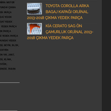
DMİRA MOTOR
TOYOTA COROLLA ARKA
YUNDAİ ÇIKMA
BAGAJ KAPAĞI ORJİNAL
DEK PARÇA
2013-2018 ÇIKMA YEDEK PARÇA
DAİ YEDEK
DAİ YEDEK
KİA CERATO SAG ÖN
İ YEDEK PARÇA
ÇAMURLUK ORJİNAL 2013-
DEK PARÇA
İ YEDEK PARÇA
2018 ÇIKMA YEDEK PARÇA
YUNDAİ YEDEK
İ, BEYİN, BLOK,
LEKTRİK
N YAY, JANT,
Sİ, KLİMA,
YATÖR,
ŞEMESİ, TABAN