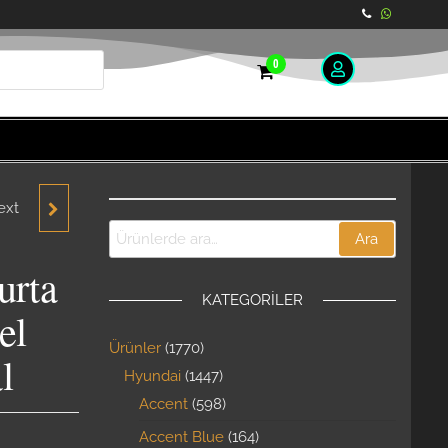
0
ext
T
Ara
995-
urta
KATEGORILER
VERS
el
Ürünler
1770
l
Hyundai
1447
Accent
598
Accent Blue
164