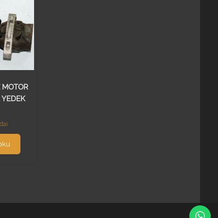
Z MOTOR
 YEDEK
dai
oku