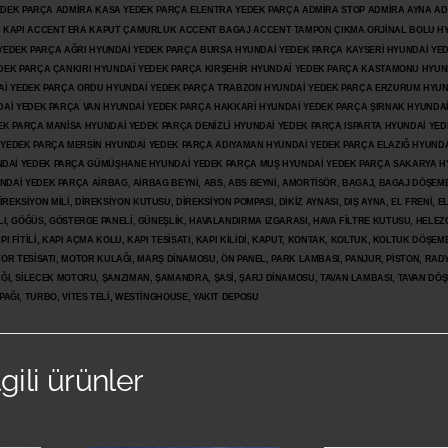
 YEDEK PARÇA ADMİRA KASA YEDEK PARÇA ELENTRA YEDEK PARÇA ADMİRA STOP ADMİRA AYNA A
KAPI ACCENT ERA KAPUT ÇAMURLUK ACCENT BAGAJ ACCENT TAMPON ÇIKMA ORJİNAL BOLU H
İ YEDEK PARÇA AĞRI HYUNDAİ YEDEK PARÇA BURSA HYUNDAİ YEDEK PARÇA KAYSERİ HYUNDAİ YE
DEK PARÇA ÇANKIRI HYUNDAİ YEDEK PARÇA KIRŞEHİR HYUNDAİ YEDEK PARÇA KASTAMONU HYUN
DAİ YEDEK PARÇA ORDU HYUNDAİ YEDEK PARÇA TRABZON HYUNDAİ YEDEK PARÇA ERZURUM HYUN
DAİ YEDEK PARÇA VAN HYUNDAİ YEDEK PARÇA HAKKARİ HYUNDAİ YEDEK PARÇA ŞIRNAK HYUNDA
K PARÇA MANİSA HYUNDAİ YEDEK PARÇA DENİZLİ HYUNDAİ YEDEK PARÇA ISPARTA HYUNDAİ YE
 YEDEK PARÇA MERSİN HYUNDAİ YEDEK PARÇA ADIYAMAN HYUNDAİ YEDEK
PARÇA ELAZIĞ HYUNDA
DAİ YEDEK PARÇA GÜMÜŞHANE HYUNDAİ YEDEK PARÇA MUŞ HYUNDAİ YEDEK PARÇA SAKARYA H
İ YEDEK PARÇA AİRBAG, AİRBAG BEYNİ, ABS, ABS BEYNİ, AMORTİSÖR, BAGAJ, BAGAJ DÖŞEMES
REKSİYON MİLİ, DİREKSİYON KUTUSU, DİREKSİYON POMPASI, DİKİZ AYNASI, DIŞ AYNA, EL FRENİ, E
LI, GÖĞÜS, GÖSTERGE PANELİ, GÜNEŞLİK, HAVALANDIRMA IZGARASI, HAVA FİLTRE KUTUSU, HELEZO
I FİTİLİ, KAPI AÇMA KOLU, KAPI TESİSATI, KAPI KİLİDİ, KAPUT, KONTAK, KOLTUK, KOLTUK DÖŞEME
R TESİSATI, MOTOR KULAĞI, MARŞ DİNAMOSU, ÖN PANEL, PARK LAMBASI, PANJUR, PİSTON, RAD
PAĞI, SİLECEK MOTORU, ŞANZIMAN, ŞAMANDRA, ŞASİ, ŞARJ DİNAMOSU, TAVAN LAMBASI, TAVAN DÖ
PAĞI, TURBO, VİTES TELİ, WESTİNGHOUSE, YAKIT DEPOSU
lgili ürünler