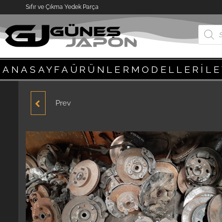
Sıfır ve Çıkma Yedek Parça
ANASAYFA
ÜRÜNLER
MODELLER
İL
Prev
HYUNDAI ACCENT
YUMURTA KASA 1995-
2000 MODEL TABAN
DÖŞEMESI ORJINAL
ÇIKMA