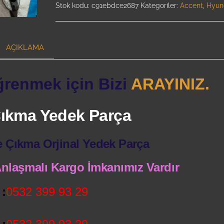
Stok kodu:
c91ebdce2687
Kategoriler:
Accent
,
Hyun
AÇIKLAMA
ğrenmek için Bizi
ARAYINIZ.
 Çıkma Yedek Parça
e Çıkma Orjinal Yedek Parça
 Anlaşmalı Kargo İmkanımız Vardır
:
0532 399 93 29