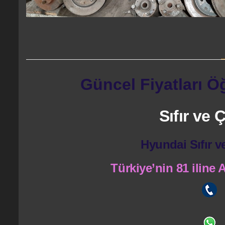
Güncel Fiyatları Ö
Sıfır ve
Hyundai Sıfır v
Türkiye’nin 81 iline