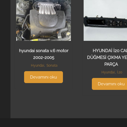
hyundai sonata v.6 motor
HYUNDAİ İ20 C
2002-2005
DÜĞMESİ ÇIKMA Y
PARÇA
Hyundai
,
Sonata
Hyundai
,
İ.20
Devamını oku
Devamını oku