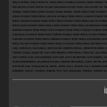
PARÇA ORJİNAL PARÇA İKİNCİ EL YEDEK PARÇA HYUNDAİ ELENTRA ÇIKMA ORJİNAL
ERA MOTOR ACCENT MOTOR
ACCENT ŞANZUMAN ACCENT ARKA CAM ACCENT SOL ÖN 
ORJİNAL YEDEK PARÇA İZMİR HYUNDAİ ÇIKMA ORJİNAL YEDEK PARÇA İZMİT HYUNDA
KONYA HYUNDAİ YEDEK PARÇA ANTALYA HYUNDAİ YEDEK PARÇA ALANYA HYUNDAİ YE
PARÇA AMASYA HYUNDAİ YEDEK PARÇA SİVAS HYUNDAİ YEDEK PARÇA MALTYA HYUN
PARÇA KARS HYUNDAİ YEDEK PARÇA AĞRI HYUNDAİ YEDEK PARÇA
DİYARBAKIR HYUN
MARDİN HYUNDAİ YEDEK PARÇA URFA HYUNDAİ YEDEK PARÇA TUNCELİ HYUNDAİ YEDE
ÇANAKKALE HYUNDAİ YEDEK PARÇA EDİRNE HYUNDAİ YEDEK PARÇA AFYON HYUNDAİ
KARABÜK HYUNDAİ YEDEK PARÇA SAMSUN HYUNDAİ YEDEK PARÇA KASTAMONU HYUN
PARÇA YALOVA HYUNDAİ YEDEK PARÇA MUĞLA HYUNDAİ YEDEK PARÇA ERZURUM HYUNDA
CAM, ÇAMURLUK, DAVLUMBAZ, DEPO KAPAĞI, DEBRİYAJ PEDALI, DİREKSİYON SİMİDİ, Dİ
TESİSATI, EGZOZ, ENJEKTÖR,
FAR, FREN MERKEZİ, FREN PEDALI, FREN TELİ, GAZ PEDA
JANT KAPAĞI, KAPI, KAPI DÖŞEMESİ, KAPI CAMI, KAPI CAM MOTORU, KAPI DÜŞMESİ, KAP
KLİMA KOMPRESÖRÜ, KALORİFER KUTUSU, KÜRBÜRTÖR KAPAĞI, LASTİK, MOTOR, MOTO
RADYATÖR FANI, STOP,SALINCAK, SİNYAL, SİNYAL KOLU, SİLECEK KOLU, SİLİNDİR KA
DÖŞEMESİ, TAŞIYICI, TRAVERS, TAMPON, TEYP, TEYP ÇERÇEVEDİ, TORPİDO, TORPİDO KA
İ