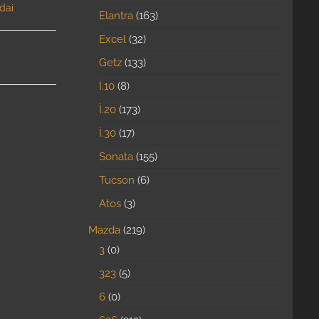
dai
Elantra
163
Excel
32
Getz
133
İ.10
8
İ.20
173
İ.30
17
Sonata
155
Tucson
6
Atos
3
Mazda
219
3
0
323
5
6
0