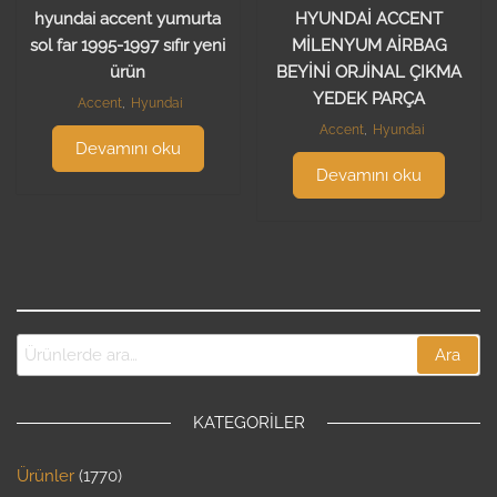
hyundai accent yumurta
HYUNDAİ ACCENT
sol far 1995-1997 sıfır yeni
MİLENYUM AİRBAG
ürün
BEYİNİ ORJİNAL ÇIKMA
YEDEK PARÇA
Accent
,
Hyundai
Accent
,
Hyundai
Devamını oku
Devamını oku
Ara
KATEGORILER
Ürünler
1770