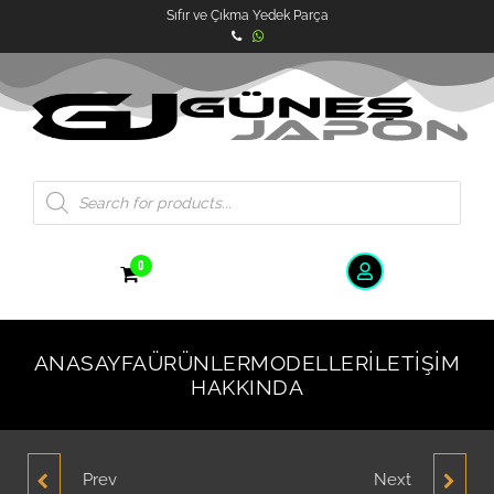
Sıfır ve Çıkma Yedek Parça
0
ANASAYFA
ÜRÜNLER
MODELLER
İLETIŞIM
HAKKINDA
Prev
Next
HYUNDAI ACCENT
HYUNDAI ACCENT