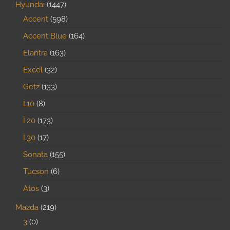
Hyundai
1447
Accent
598
Accent Blue
164
Elantra
163
Excel
32
Getz
133
İ.10
8
İ.20
173
İ.30
17
Sonata
155
Tucson
6
Atos
3
Mazda
219
3
0