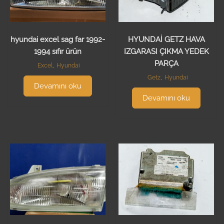
hyundai excel sag far 1992-
HYUNDAİ GETZ HAVA
1994 sıfır ürün
IZGARASI ÇIKMA YEDEK
PARÇA
Excel
,
Hyundai
Getz
,
Hyundai
Devamını oku
Devamını oku