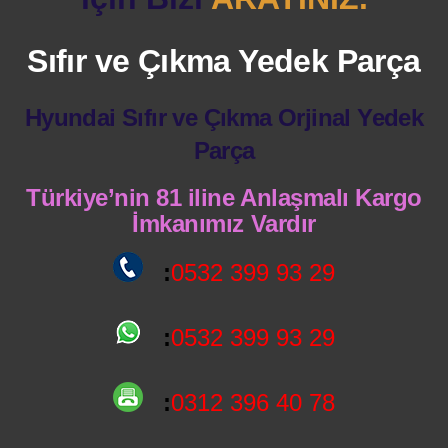
Sıfır ve Çıkma Yedek Parça
Hyundai Sıfır ve Çıkma Orjinal Yedek
Parça
Türkiye’nin 81 iline Anlaşmalı Kargo
İmkanımız Vardır
:
0532 399 93 29
:
0532 399 93 29
:
0312 396 40 78