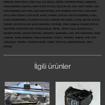
MERKEZİ, FREN PEDALI, FREN TELİ, GAZ PEDALI, GÖĞÜS, GÖSTERGE PANELİ, GÜNEŞLİK,
HAVALANDIRMA IZGARASI, HAVA FİLTRE KUTUSU, HELEZON YAY, JANT, JANT KAPAĞI, KAPI,
KAPI DÖŞEMESİ, KAPI CAMI, KAPI CAM MOTORU, KAPI DÜŞMESİ, KAPI FİTİLİ, KAPI AÇMA
KOLU, KAPI TESİSATI, KAPI KİLİDİ, KAPUT, KONTAK, KOLTUK, KOLTUK DÖŞEMESİ, KLİMA,
KLİMA KOMPRESÖRÜ, KALORİFER KUTUSU, KÜRBÜRTÖR KAPAĞI, LASTİK, MOTOR, MOTOR
TESİSATI, MOTOR KULAĞI, MARŞ DİNAMOSU, ÖN PANEL, PARK LAMBASI, PANJUR, PİSTON,
RADYATÖR, RADYATÖR FANI, STOP,SALINCAK, SİNYAL, SİNYAL KOLU, SİLECEK KOLU,
SİLİNDİR KAPAĞI, SİLECEK MOTORU, ŞANZIMAN, ŞAMANDRA, ŞASİ, ŞARJ DİNAMOSU, TAVAN
LAMBASI, TAVAN DÖŞEMESİ, TABAN DÖŞEMESİ, TAŞIYICI, TRAVERS, TAMPON, TEYP, TEYP
ÇERÇEVEDİ, TORPİDO, TORPİDO KAPAĞI, TURBO, VİTES TELİ, WESTİNGHOUSE, YAKIT
DEPOSU
İlgili ürünler