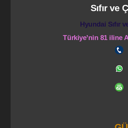
Sıfır ve
Hyundai Sıfır v
Türkiye’nin 81 iline
GÜ