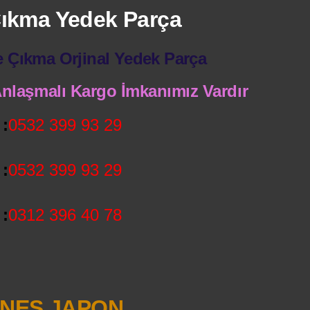
 Çıkma Yedek Parça
e Çıkma Orjinal Yedek Parça
 Anlaşmalı Kargo İmkanımız Vardır
:
0532 399 93 29
:
0532 399 93 29
:
0312 396 40 78
NEŞ JAPON