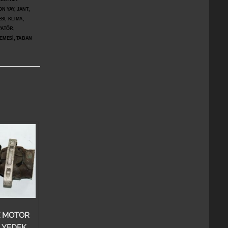
N YAY, JANT,
Sİ, KLİMA,
YATÖR,
ŞEMESİ, TABAN
Z MOTOR
 YEDEK