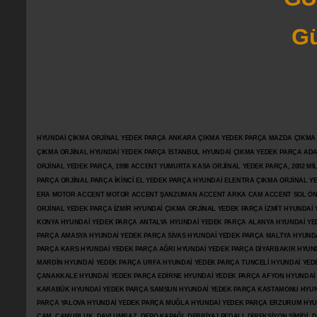
Gü
HYUNDAİ ÇIKMA ORJİNAL YEDEK PARÇA ANKARA ÇIKMA YEDEK PARÇA MAZDA ÇIKMA OR
ÇIKMA ORJİNAL HYUNDAİ YEDEK PARÇA İSTANBUL HYUNDAİ ÇIKMA YEDEK PARÇA AD
ORJİNAL YEDEK PARÇA, 1998 ACCENT YUMURTA KASA ORJİNAL YEDEK PARÇA, 2002 M
PARÇA ORJİNAL PARÇA İKİNCİ EL YEDEK PARÇA HYUNDAİ ELENTRA ÇIKMA ORJİNAL
ERA MOTOR ACCENT MOTOR
ACCENT ŞANZUMAN ACCENT ARKA CAM ACCENT SOL ÖN 
ORJİNAL YEDEK PARÇA İZMİR HYUNDAİ ÇIKMA ORJİNAL YEDEK PARÇA İZMİT HYUNDA
KONYA HYUNDAİ YEDEK PARÇA ANTALYA HYUNDAİ YEDEK PARÇA ALANYA HYUNDAİ YE
PARÇA AMASYA HYUNDAİ YEDEK PARÇA SİVAS HYUNDAİ YEDEK PARÇA MALTYA HYUN
PARÇA KARS HYUNDAİ YEDEK PARÇA AĞRI HYUNDAİ YEDEK PARÇA
DİYARBAKIR HYUN
MARDİN HYUNDAİ YEDEK PARÇA URFA HYUNDAİ YEDEK PARÇA TUNCELİ HYUNDAİ YEDE
ÇANAKKALE HYUNDAİ YEDEK PARÇA EDİRNE HYUNDAİ YEDEK PARÇA AFYON HYUNDAİ
KARABÜK HYUNDAİ YEDEK PARÇA SAMSUN HYUNDAİ YEDEK PARÇA KASTAMONU HYUN
PARÇA YALOVA HYUNDAİ YEDEK PARÇA MUĞLA HYUNDAİ YEDEK PARÇA ERZURUM HYUNDA
CAM, ÇAMURLUK, DAVLUMBAZ, DEPO KAPAĞI, DEBRİYAJ PEDALI, DİREKSİYON SİMİDİ, Dİ