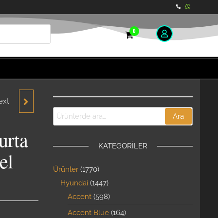
0
ext
T
Ara
LIMA
urta
KATEGORILER
995-
el
Ürünler
1770
NA
Hyundai
1447
Accent
598
Accent Blue
164