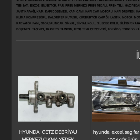
TESİSATI, EGZOZ, ENJEKTÖR,
FAR, FREN MERKEZİ, FREN PEDALI, FREN TELİ, GAZ PEDA
JANT KAPAĞI, KAPI, KAPI DÖŞEMESİ, KAPI CAMI, KAPI CAM MOTORU, KAPI DÜŞMESİ, KAP
KLİMA KOMPRESÖRÜ, KALORİFER KUTUSU, KÜRBÜRTÖR KAPAĞI, LASTİK, MOTOR, MOTO
RADYATÖR FANI, STOP,SALINCAK, SİNYAL, SİNYAL KOLU, SİLECEK KOLU, SİLİNDİR KA
DÖŞEMESİ, TAŞIYICI, TRAVERS, TAMPON, TEYP, TEYP ÇERÇEVEDİ, TORPİDO, TORPİDO KA
İ
HYUNDAİ GETZ DEBRİYAJ
hyundai excel sag far
MERKEZİ ÇIKMA YEDEK
1994 sıfır ürün