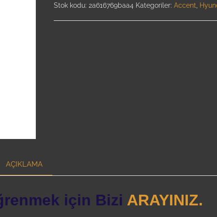
Stok kodu:
2a616769baa4
Kategoriler:
Accent
,
Hyun
AÇIKLAMA
ğrenmek için Bizi
ARAYINIZ.