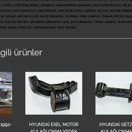
LI, GÖĞÜS, GÖSTERGE PANELİ, GÜNEŞLİK, HAVALANDIRMA IZGARASI, HAVA FİLTRE KUTUSU, HELEZO
I FİTİLİ, KAPI AÇMA KOLU, KAPI TESİSATI, KAPI KİLİDİ, KAPUT, KONTAK, KOLTUK, KOLTUK DÖŞEME
R TESİSATI, MOTOR KULAĞI, MARŞ DİNAMOSU, ÖN PANEL, PARK LAMBASI, PANJUR, PİSTON, RAD
PAĞI, SİLECEK MOTORU, ŞANZIMAN, ŞAMANDRA, ŞASİ, ŞARJ DİNAMOSU, TAVAN LAMBASI, TAVAN DÖ
PAĞI, TURBO, VİTES TELİ, WESTİNGHOUSE, YAKIT DEPOSU
lgili ürünler
 1992-
HYUNDAİ EXEL MOTOR
HYUNDAİ GET
KULAĞI ÇIKMA YEDEK
KULAĞI ÇIKMA