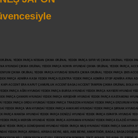
vencesiyle
JİNAL YEDEK PARÇA NİSSAN ÇIKMA ORJİNAL YEDEK PARÇA SIFIR VE ÇIKMA ORJİNAL YEDEK PAR
ANA HYUNDAİ ÇIKMA ORJİNAL YEDEK PARÇA KONYA HYUNDAİ ÇIKMA ORJİNAL YEDEK PARÇA, ACC
İLENYUM ÇIKMA ORJİNAL YEDEK PARÇA HYUNDAİ SONATA ÇIKMA ORJİNAL YEDEK PARÇA 2005 ACC
 YEDEK PARÇA ADMİRA KASA YEDEK PARÇA ELENTRA YEDEK PARÇA ADMİRA STOP ADMİRA AYNA A
KAPI ACCENT ERA KAPUT ÇAMURLUK ACCENT BAGAJ ACCENT TAMPON ÇIKMA ORJİNAL BOLU H
İ YEDEK PARÇA AĞRI HYUNDAİ YEDEK PARÇA BURSA HYUNDAİ YEDEK PARÇA KAYSERİ HYUNDAİ YE
DEK PARÇA ÇANKIRI HYUNDAİ YEDEK PARÇA KIRŞEHİR HYUNDAİ YEDEK PARÇA KASTAMONU HYUN
DAİ YEDEK PARÇA ORDU HYUNDAİ YEDEK PARÇA TRABZON HYUNDAİ YEDEK PARÇA ERZURUM HYUN
DAİ YEDEK PARÇA VAN HYUNDAİ YEDEK PARÇA HAKKARİ HYUNDAİ YEDEK PARÇA ŞIRNAK HYUNDA
K PARÇA MANİSA HYUNDAİ YEDEK PARÇA DENİZLİ HYUNDAİ YEDEK PARÇA ISPARTA HYUNDAİ YE
 YEDEK PARÇA MERSİN HYUNDAİ YEDEK PARÇA ADIYAMAN HYUNDAİ YEDEK
PARÇA ELAZIĞ HYUNDA
DAİ YEDEK PARÇA GÜMÜŞHANE HYUNDAİ YEDEK PARÇA MUŞ HYUNDAİ YEDEK PARÇA SAKARYA H
İ YEDEK PARÇA AİRBAG, AİRBAG BEYNİ, ABS, ABS BEYNİ, AMORTİSÖR, BAGAJ, BAGAJ DÖŞEMES
REKSİYON MİLİ, DİREKSİYON KUTUSU, DİREKSİYON POMPASI, DİKİZ AYNASI, DIŞ AYNA, EL FRENİ, E