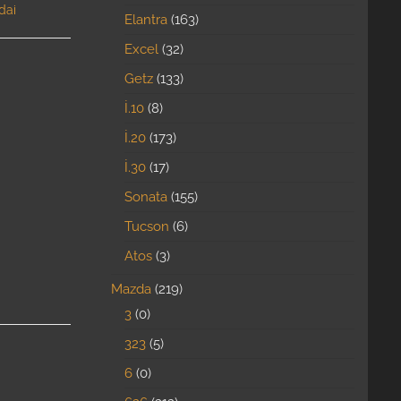
dai
Elantra
163
Excel
32
Getz
133
İ.10
8
İ.20
173
İ.30
17
Sonata
155
Tucson
6
Atos
3
Mazda
219
3
0
323
5
6
0