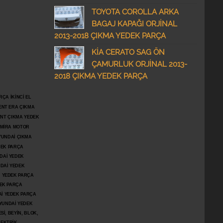
TOYOTA COROLLA ARKA
BAGAJ KAPAĞI ORJİNAL
2013-2018 ÇIKMA YEDEK PARÇA
KİA CERATO SAG ÖN
ÇAMURLUK ORJİNAL 2013-
2018 ÇIKMA YEDEK PARÇA
ÇA İKİNCİ EL
ENT ERA ÇIKMA
ENT ÇIKMA YEDEK
DMİRA MOTOR
YUNDAİ ÇIKMA
DEK PARÇA
DAİ YEDEK
DAİ YEDEK
İ YEDEK PARÇA
DEK PARÇA
İ YEDEK PARÇA
YUNDAİ YEDEK
İ, BEYİN, BLOK,
LEKTRİK