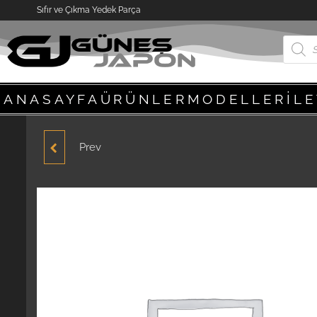
Sıfır ve Çıkma Yedek Parça
ANASAYFA
ÜRÜNLER
MODELLER
İL
Prev
HYUNDAI ACCENT
YUMURTA KASA 1995-
2000 MODEL PISTON