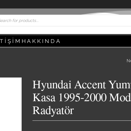
ETIŞIM
HAKKINDA
N
HYUNDAI ACCEN
YUMURTA KASA K
Hyundai Accent Yum
RADYATÖR FANI 1
Kasa 1995-2000 Mod
2000 ÇIKMA ORJI
Radyatör
YEDEK PARÇA