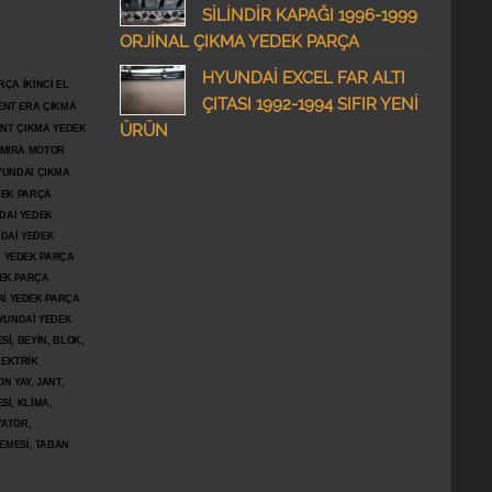
SİLİNDİR KAPAĞI 1996-1999
ORJİNAL ÇIKMA YEDEK PARÇA
HYUNDAİ EXCEL FAR ALTI
ÇA İKİNCİ EL
ÇITASI 1992-1994 SIFIR YENİ
ENT ERA ÇIKMA
ÜRÜN
ENT ÇIKMA YEDEK
DMİRA MOTOR
YUNDAİ ÇIKMA
DEK PARÇA
DAİ YEDEK
DAİ YEDEK
İ YEDEK PARÇA
DEK PARÇA
İ YEDEK PARÇA
YUNDAİ YEDEK
İ, BEYİN, BLOK,
LEKTRİK
N YAY, JANT,
Sİ, KLİMA,
YATÖR,
ŞEMESİ, TABAN