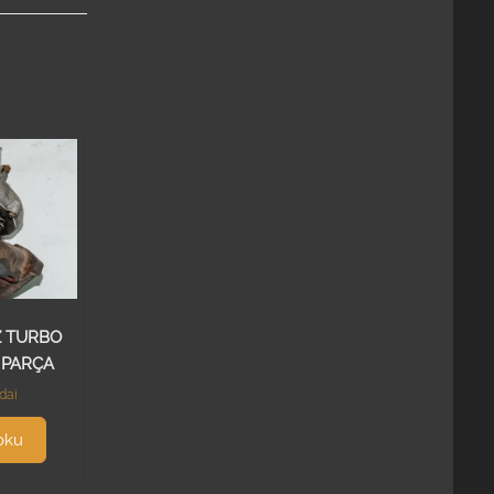
Z TURBO
 PARÇA
dai
oku