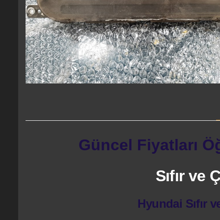
Güncel Fiyatları Ö
Sıfır ve
Hyundai Sıfır v