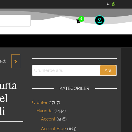
0
ext
T
Ara
ELIK
urta
KATEGORILER
 MODEL
el
Ürünler
1767
li
Hyundai
1444
Accent
598
Accent Blue
164