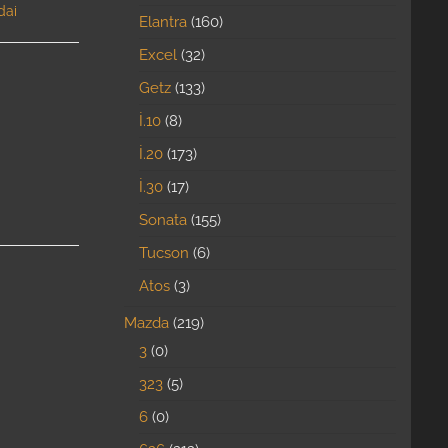
dai
Elantra
160
Excel
32
Getz
133
İ.10
8
İ.20
173
İ.30
17
Sonata
155
Tucson
6
Atos
3
Mazda
219
3
0
323
5
6
0