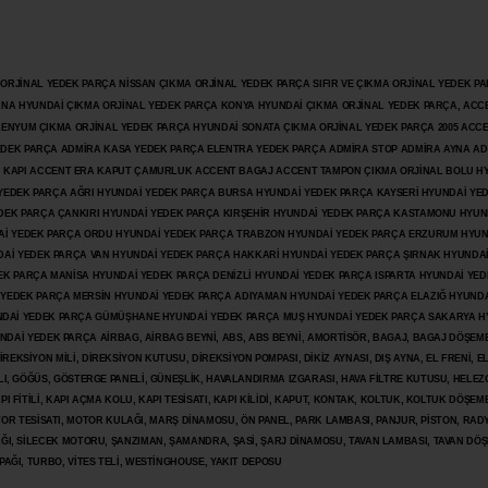
JİNAL YEDEK PARÇA NİSSAN ÇIKMA ORJİNAL YEDEK PARÇA SIFIR VE ÇIKMA ORJİNAL YEDEK PAR
ANA HYUNDAİ ÇIKMA ORJİNAL YEDEK PARÇA KONYA HYUNDAİ ÇIKMA ORJİNAL YEDEK PARÇA, ACC
İLENYUM ÇIKMA ORJİNAL YEDEK PARÇA HYUNDAİ SONATA ÇIKMA ORJİNAL YEDEK PARÇA 2005 ACC
 YEDEK PARÇA ADMİRA KASA YEDEK PARÇA ELENTRA YEDEK PARÇA ADMİRA STOP ADMİRA AYNA A
KAPI ACCENT ERA KAPUT ÇAMURLUK ACCENT BAGAJ ACCENT TAMPON ÇIKMA ORJİNAL BOLU H
İ YEDEK PARÇA AĞRI HYUNDAİ YEDEK PARÇA BURSA HYUNDAİ YEDEK PARÇA KAYSERİ HYUNDAİ YE
DEK PARÇA ÇANKIRI HYUNDAİ YEDEK PARÇA KIRŞEHİR HYUNDAİ YEDEK PARÇA KASTAMONU HYUN
DAİ YEDEK PARÇA ORDU HYUNDAİ YEDEK PARÇA TRABZON HYUNDAİ YEDEK PARÇA ERZURUM HYUN
DAİ YEDEK PARÇA VAN HYUNDAİ YEDEK PARÇA HAKKARİ HYUNDAİ YEDEK PARÇA ŞIRNAK HYUNDA
K PARÇA MANİSA HYUNDAİ YEDEK PARÇA DENİZLİ HYUNDAİ YEDEK PARÇA ISPARTA HYUNDAİ YE
 YEDEK PARÇA MERSİN HYUNDAİ YEDEK PARÇA ADIYAMAN HYUNDAİ YEDEK
PARÇA ELAZIĞ HYUNDA
DAİ YEDEK PARÇA GÜMÜŞHANE HYUNDAİ YEDEK PARÇA MUŞ HYUNDAİ YEDEK PARÇA SAKARYA H
İ YEDEK PARÇA AİRBAG, AİRBAG BEYNİ, ABS, ABS BEYNİ, AMORTİSÖR, BAGAJ, BAGAJ DÖŞEMES
REKSİYON MİLİ, DİREKSİYON KUTUSU, DİREKSİYON POMPASI, DİKİZ AYNASI, DIŞ AYNA, EL FRENİ, E
LI, GÖĞÜS, GÖSTERGE PANELİ, GÜNEŞLİK, HAVALANDIRMA IZGARASI, HAVA FİLTRE KUTUSU, HELEZO
I FİTİLİ, KAPI AÇMA KOLU, KAPI TESİSATI, KAPI KİLİDİ, KAPUT, KONTAK, KOLTUK, KOLTUK DÖŞEME
R TESİSATI, MOTOR KULAĞI, MARŞ DİNAMOSU, ÖN PANEL, PARK LAMBASI, PANJUR, PİSTON, RAD
PAĞI, SİLECEK MOTORU, ŞANZIMAN, ŞAMANDRA, ŞASİ, ŞARJ DİNAMOSU, TAVAN LAMBASI, TAVAN DÖ
PAĞI, TURBO, VİTES TELİ, WESTİNGHOUSE, YAKIT DEPOSU