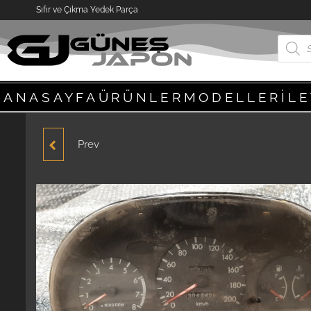
Sıfır ve Çıkma Yedek Parça
ANASAYFA
ÜRÜNLER
MODELLER
İL
Prev
HYUNDAI ACCENT
YUMURTA KASA 1995-
2000 MODEL GÖĞÜS