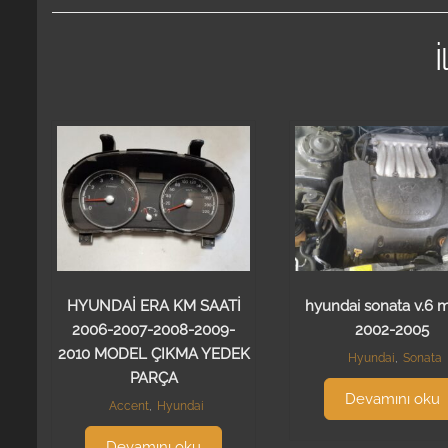
İ
HYUNDAİ ERA KM SAATİ
hyundai sonata v.6 
2006-2007-2008-2009-
2002-2005
2010 MODEL ÇIKMA YEDEK
Hyundai
,
Sonata
PARÇA
Devamını oku
Accent
,
Hyundai
Devamını oku