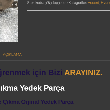
Stok kodu:
3f83db932ede
Kategoriler:
Accent
,
Hyun
AÇIKLAMA
ğrenmek için Bizi
ARAYINIZ.
 Çıkma Yedek Parça
e Çıkma Orjinal Yedek Parça