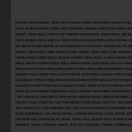
HYUNDAİ ÇIKMA ORJİNAL YEDEK PARÇA ANKARA ÇIKMA YEDEK PARÇA MAZDA ÇIKMA OR
ÇIKMA ORJİNAL HYUNDAİ YEDEK PARÇA İSTANBUL HYUNDAİ ÇIKMA YEDEK PARÇA AD
ORJİNAL YEDEK PARÇA, 1998 ACCENT YUMURTA KASA ORJİNAL YEDEK PARÇA, 2002 M
PARÇA ORJİNAL PARÇA İKİNCİ EL YEDEK PARÇA HYUNDAİ ELENTRA ÇIKMA ORJİNAL
ERA MOTOR ACCENT MOTOR
ACCENT ŞANZUMAN ACCENT ARKA CAM ACCENT SOL ÖN 
ORJİNAL YEDEK PARÇA İZMİR HYUNDAİ ÇIKMA ORJİNAL YEDEK PARÇA İZMİT HYUNDA
KONYA HYUNDAİ YEDEK PARÇA ANTALYA HYUNDAİ YEDEK PARÇA ALANYA HYUNDAİ YE
PARÇA AMASYA HYUNDAİ YEDEK PARÇA SİVAS HYUNDAİ YEDEK PARÇA MALTYA HYUN
PARÇA KARS HYUNDAİ YEDEK PARÇA AĞRI HYUNDAİ YEDEK PARÇA
DİYARBAKIR HYUN
MARDİN HYUNDAİ YEDEK PARÇA URFA HYUNDAİ YEDEK PARÇA TUNCELİ HYUNDAİ YEDE
ÇANAKKALE HYUNDAİ YEDEK PARÇA EDİRNE HYUNDAİ YEDEK PARÇA AFYON HYUNDAİ
KARABÜK HYUNDAİ YEDEK PARÇA SAMSUN HYUNDAİ YEDEK PARÇA KASTAMONU HYUN
PARÇA YALOVA HYUNDAİ YEDEK PARÇA MUĞLA HYUNDAİ YEDEK PARÇA ERZURUM HYUNDA
CAM, ÇAMURLUK, DAVLUMBAZ, DEPO KAPAĞI, DEBRİYAJ PEDALI, DİREKSİYON SİMİDİ, Dİ
TESİSATI, EGZOZ, ENJEKTÖR,
FAR, FREN MERKEZİ, FREN PEDALI, FREN TELİ, GAZ PEDA
JANT KAPAĞI, KAPI, KAPI DÖŞEMESİ, KAPI CAMI, KAPI CAM MOTORU, KAPI DÜŞMESİ, KAP
KLİMA KOMPRESÖRÜ, KALORİFER KUTUSU, KÜRBÜRTÖR KAPAĞI, LASTİK, MOTOR, MOTO
RADYATÖR FANI, STOP,SALINCAK, SİNYAL, SİNYAL KOLU, SİLECEK KOLU, SİLİNDİR KA
DÖŞEMESİ, TAŞIYICI, TRAVERS, TAMPON, TEYP, TEYP ÇERÇEVEDİ, TORPİDO, TORPİDO KA