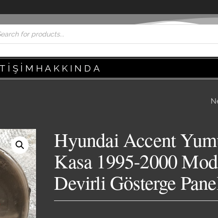
ETIŞIM
HAKKINDA
N
HYUNDAI ACCEN
YUMURTA KASA Ç
Hyundai Accent Yum
JANT 1995-2000
Kasa 1995-2000 Mod
ÇIKMA PARÇA
Devirli Gösterge Pane