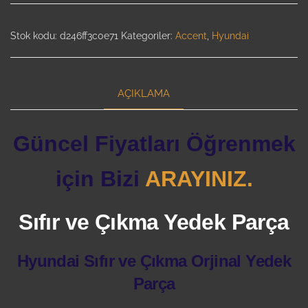
Stok kodu:
d246ff3c0e71
Kategoriler:
Accent
,
Hyundai
AÇIKLAMA
Güncel Fiyatları Öğrenmek
için Bizi
ARAYINIZ.
Sıfır ve Çıkma Yedek Parça
Hyundai Sıfır ve Çıkma Orjinal Yedek
Parça