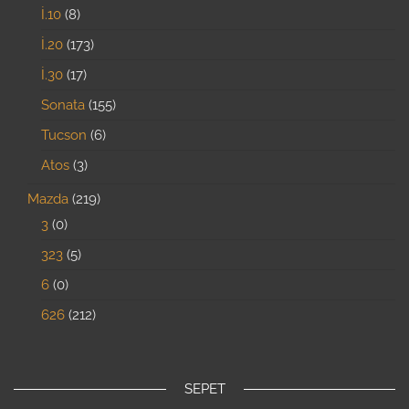
İ.10
8
İ.20
173
İ.30
17
Sonata
155
Tucson
6
Atos
3
Mazda
219
3
0
323
5
6
0
626
212
SEPET