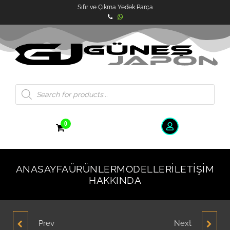
Sıfır ve Çıkma Yedek Parça
0
ANASAYFA
ÜRÜNLER
MODELLER
İLETIŞIM
HAKKINDA
Prev
Next
HYUNDAI ACCENT
HYUNDAI ACCENT