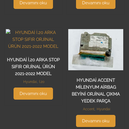
Devamını oku
Devamını oku
HYUNDAİ İ.20 ARKA STOP
SIFIR ORJİNAL ÜRÜN
2021-2022 MODEL
HYUNDAİ ACCENT
Hyundai
,
İ.20
MİLENYUM AİRBAG
Devamını oku
BEYİNİ ORJİNAL ÇIKMA
YEDEK PARÇA
Accent
,
Hyundai
Devamını oku