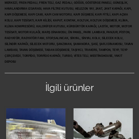
MERKEZİ, FREN PEDALI, FREN TELİ, GAZ PEDALI, GÖĞÜS, GÖSTERGE PANELİ, GÜNEŞLİK,
HAVALANDIRMA IZGARASI, HAVA FİLTRE KUTUSU, HELEZON YAY, JANT, JANT KAPAĞI, KAPI,
KAPI DÖŞEMESİ, KAPI CAMI, KAPI CAM MOTORU, KAPI DÜŞMESİ, KAPI FİTİLİ, KAPI AÇMA
KOLU, KAPI TESİSATI, KAPI KİLİDİ, KAPUT, KONTAK, KOLTUK, KOLTUK DÖŞEMESİ, KLİMA,
KLİMA KOMPRESÖRÜ, KALORİFER KUTUSU, KÜRBÜRTÖR KAPAĞI, LASTİK, MOTOR, MOTOR
TESİSATI, MOTOR KULAĞI, MARŞ DİNAMOSU, ÖN PANEL, PARK LAMBASI, PANJUR, PİSTON,
RADYATÖR, RADYATÖR FANI, STOP,SALINCAK, SİNYAL, SİNYAL KOLU, SİLECEK KOLU,
SİLİNDİR KAPAĞI, SİLECEK MOTORU, ŞANZIMAN, ŞAMANDRA, ŞASİ, ŞARJ DİNAMOSU, TAVAN
LAMBASI, TAVAN DÖŞEMESİ, TABAN DÖŞEMESİ, TAŞIYICI, TRAVERS, TAMPON, TEYP, TEYP
ÇERÇEVEDİ, TORPİDO, TORPİDO KAPAĞI, TURBO, VİTES TELİ, WESTİNGHOUSE, YAKIT
DEPOSU
İlgili ürünler