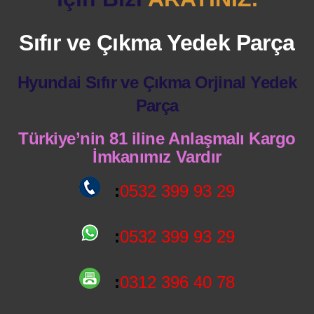
Sıfır ve Çıkma Yedek Parça
Hyundai Sıfır ve Çıkma Orjinal Yedek
Parça
Türkiye’nin 81 iline Anlaşmalı Kargo
İmkanımız Vardır
:
0532 399 93 29
:
0532 399 93 29
:
0312 396 40 78