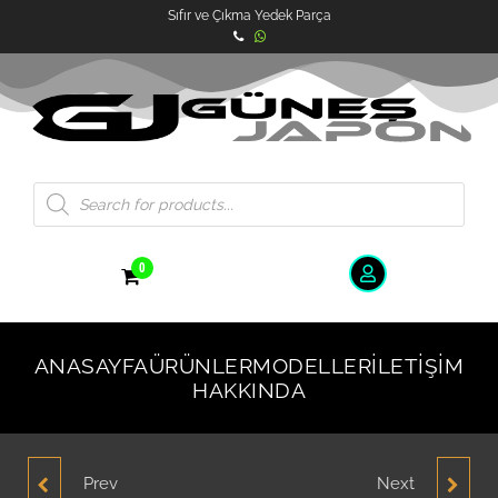
Sıfır ve Çıkma Yedek Parça
0
ANASAYFA
ÜRÜNLER
MODELLER
İLETIŞIM
HAKKINDA
Prev
Next
HYUNDAI ACCENT
HYUNDAI ACCENT