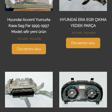
Hyundai Accent Yumurta
HYUNDAİ ERA EGR ÇIKMA
Kasa Sag Far 1995-1997
YEDEK PARÇA
Model sıfır yeni ürün
Accent
,
Hyundai
Accent
,
Hyundai
Devamını oku
Devamını oku