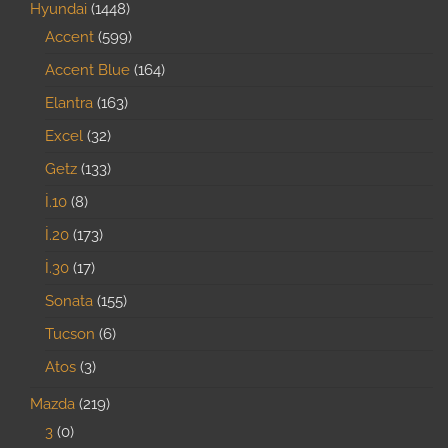
Hyundai
1448
Accent
599
Accent Blue
164
Elantra
163
Excel
32
Getz
133
İ.10
8
İ.20
173
İ.30
17
Sonata
155
Tucson
6
Atos
3
Mazda
219
3
0