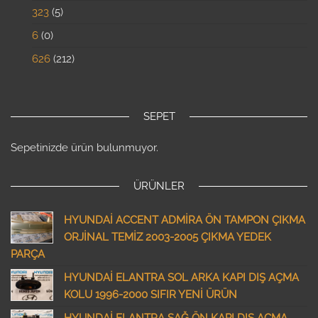
323
5
6
0
626
212
SEPET
Sepetinizde ürün bulunmuyor.
ÜRÜNLER
HYUNDAİ ACCENT ADMİRA ÖN TAMPON ÇIKMA
ORJİNAL TEMİZ 2003-2005 ÇIKMA YEDEK
PARÇA
HYUNDAİ ELANTRA SOL ARKA KAPI DIŞ AÇMA
KOLU 1996-2000 SIFIR YENİ ÜRÜN
HYUNDAİ ELANTRA SAĞ ÖN KAPI DIŞ AÇMA