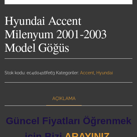
Hyundai Accent
Milenyum 2001-2003
Model Göğüs
Stok kodu:
ec4d0416fe63
Kategoriler:
Accent
,
Hyundai
AÇIKLAMA
Güncel Fiyatları Öğrenmek
için Bizi
ARAYINIZ.