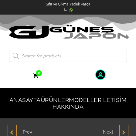
Sıfır ve Çıkma Yedek Parça
0
ANASAYFA
ÜRÜNLER
MODELLER
İLETIŞIM
HAKKINDA
Prev
Next
HYUNDAI ACCENT
HYUNDAI ACCENT