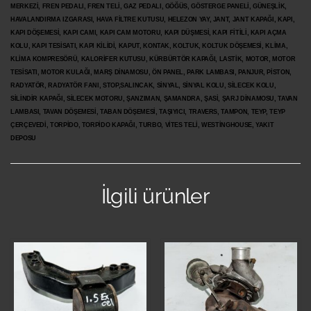
MERKEZİ, FREN PEDALI, FREN TELİ, GAZ PEDALI, GÖĞÜS, GÖSTERGE PANELİ, GÜNEŞLİK,
HAVALANDIRMA IZGARASI, HAVA FİLTRE KUTUSU, HELEZON YAY, JANT, JANT KAPAĞI, KAPI,
KAPI DÖŞEMESİ, KAPI CAMI, KAPI CAM MOTORU, KAPI DÜŞMESİ, KAPI FİTİLİ, KAPI AÇMA
KOLU, KAPI TESİSATI, KAPI KİLİDİ, KAPUT, KONTAK, KOLTUK, KOLTUK DÖŞEMESİ, KLİMA,
KLİMA KOMPRESÖRÜ, KALORİFER KUTUSU, KÜRBÜRTÖR KAPAĞI, LASTİK, MOTOR, MOTOR
TESİSATI, MOTOR KULAĞI, MARŞ DİNAMOSU, ÖN PANEL, PARK LAMBASI, PANJUR, PİSTON,
RADYATÖR, RADYATÖR FANI, STOP,SALINCAK, SİNYAL, SİNYAL KOLU, SİLECEK KOLU,
SİLİNDİR KAPAĞI, SİLECEK MOTORU, ŞANZIMAN, ŞAMANDRA, ŞASİ, ŞARJ DİNAMOSU, TAVAN
LAMBASI, TAVAN DÖŞEMESİ, TABAN DÖŞEMESİ, TAŞIYICI, TRAVERS, TAMPON, TEYP, TEYP
ÇERÇEVEDİ, TORPİDO, TORPİDO KAPAĞI, TURBO, VİTES TELİ, WESTİNGHOUSE, YAKIT
DEPOSU
İlgili ürünler