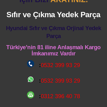
Sıfır ve Çıkma Yedek Parça
Hyundai Sıfır ve Çıkma Orjinal Yedek
Parça
Türkiye’nin 81 iline Anlaşmalı Kargo
İmkanımız Vardır
:
0532 399 93 29
:
0532 399 93 29
:
0312 396 40 78