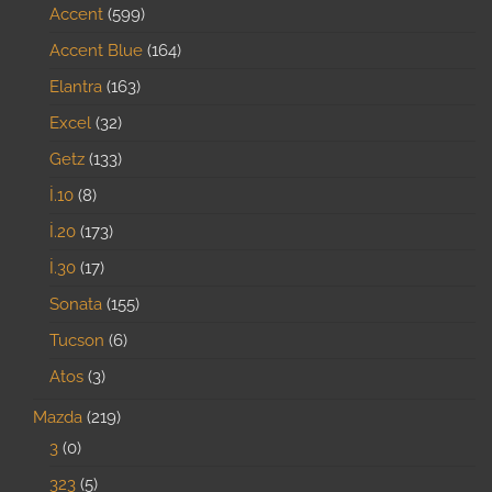
Accent
599
Accent Blue
164
Elantra
163
Excel
32
Getz
133
İ.10
8
İ.20
173
İ.30
17
Sonata
155
Tucson
6
Atos
3
Mazda
219
3
0
323
5