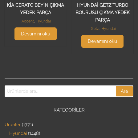
KİA CERATO BEYİN ÇIKMA
HYUNDAİ GETZ TURBO
YEDEK PARÇA
BOURUSU ÇIKMA YEDEK
PARÇA
Accent
,
Hyundai
Getz
,
Hyundai
Devamını oku
Devamını oku
Ara
KATEGORILER
Ürünler
1771
Hyundai
1448