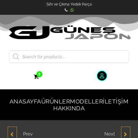
Sıfır ve Çıkma Yedek Parça
0
ANASAYFA
ÜRÜNLER
MODELLER
İLETIŞIM
HAKKINDA
Prev
Next
HYUNDAI ACCENT
HYUNDAI ACCENT