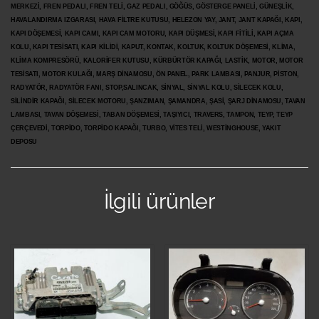
MERKEZİ, FREN PEDALI, FREN TELİ, GAZ PEDALI, GÖĞÜS, GÖSTERGE PANELİ, GÜNEŞLİK,
HAVALANDIRMA IZGARASI, HAVA FİLTRE KUTUSU, HELEZON YAY, JANT, JANT KAPAĞI, KAPI,
KAPI DÖŞEMESİ, KAPI CAMI, KAPI CAM MOTORU, KAPI DÜŞMESİ, KAPI FİTİLİ, KAPI AÇMA
KOLU, KAPI TESİSATI, KAPI KİLİDİ, KAPUT, KONTAK, KOLTUK, KOLTUK DÖŞEMESİ, KLİMA,
KLİMA KOMPRESÖRÜ, KALORİFER KUTUSU, KÜRBÜRTÖR KAPAĞI, LASTİK, MOTOR, MOTOR
TESİSATI, MOTOR KULAĞI, MARŞ DİNAMOSU, ÖN PANEL, PARK LAMBASI, PANJUR, PİSTON,
RADYATÖR, RADYATÖR FANI, STOP,SALINCAK, SİNYAL, SİNYAL KOLU, SİLECEK KOLU,
SİLİNDİR KAPAĞI, SİLECEK MOTORU, ŞANZIMAN, ŞAMANDRA, ŞASİ, ŞARJ DİNAMOSU, TAVAN
LAMBASI, TAVAN DÖŞEMESİ, TABAN DÖŞEMESİ, TAŞIYICI, TRAVERS, TAMPON, TEYP, TEYP
ÇERÇEVEDİ, TORPİDO, TORPİDO KAPAĞI, TURBO, VİTES TELİ, WESTİNGHOUSE, YAKIT
DEPOSU
İlgili ürünler