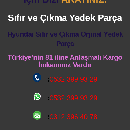
Sıfır ve Çıkma Yedek Parça
Hyundai Sıfır ve Çıkma Orjinal Yedek
Parça
Türkiye’nin 81 iline Anlaşmalı Kargo
İmkanımız Vardır
:
0532 399 93 29
:
0532 399 93 29
:
0312 396 40 78