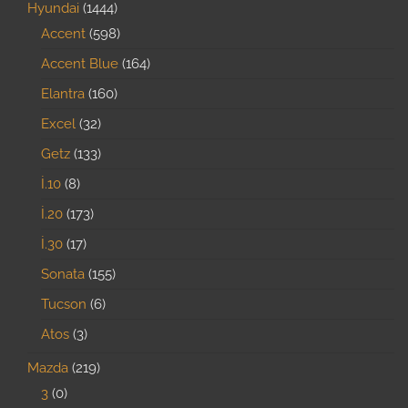
Hyundai
1444
Accent
598
Accent Blue
164
Elantra
160
Excel
32
Getz
133
İ.10
8
İ.20
173
İ.30
17
Sonata
155
Tucson
6
Atos
3
Mazda
219
3
0