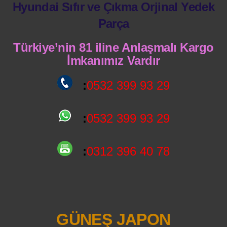
Hyundai Sıfır ve Çıkma Orjinal Yedek
Parça
Türkiye’nin 81 iline Anlaşmalı Kargo
İmkanımız Vardır
:
0532 399 93 29
:
0532 399 93 29
:
0312 396 40 78
GÜNEŞ JAPON