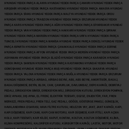
HYUNDAİ YEDEK PARÇA ALANYA HYUNDAİ YEDEK PARÇA ÇANKIRI HYUNDAİ YEDEK PARÇA
KIRŞEHİR HYUNDAİ YEDEK PARÇA KASTAMONU HYUNDAİ YEDEK PARÇA AMASYA HYUNDAİ
YEDEK PARÇA SİVAS HYUNDAİ YEDEK PARÇA MALTYA HYUNDAİ YEDEK PARÇA ORDU
HYUNDAİ YEDEK PARÇA TRABZON HYUNDAİ YEDEK PARÇA ERZURUM HYUNDAİ YEDEK
PARÇA KARS HYUNDAİ YEDEK PARÇA AĞRI HYUNDAİ YEDEK PARÇA
DİYARBAKIR HYUNDAİ
YEDEK PARÇA VAN HYUNDAİ YEDEK PARÇA HAKKARİ HYUNDAİ YEDEK PARÇA ŞIRNAK
HYUNDAİ YEDEK PARÇA MARDİN HYUNDAİ YEDEK PARÇA URFA HYUNDAİ YEDEK PARÇA
TUNCELİ HYUNDAİ YEDEK PARÇA MANİSA HYUNDAİ YEDEK PARÇA DENİZLİ HYUNDAİ YEDEK
PARÇA ISPARTA HYUNDAİ YEDEK PARÇA ÇANAKKALE HYUNDAİ YEDEK PARÇA EDİRNE
HYUNDAİ YEDEK PARÇA AFYON HYUNDAİ YEDEK PARÇA MERSİN HYUNDAİ YEDEK PARÇA
ADIYAMAN HYUNDAİ YEDEK
PARÇA ELAZIĞ HYUNDAİ YEDEK PARÇA KARABÜK HYUNDAİ
YEDEK PARÇA SAMSUN HYUNDAİ YEDEK PARÇA KASTAMONU HYUNDAİ YEDEK PARÇA
GÜMÜŞHANE HYUNDAİ YEDEK PARÇA MUŞ HYUNDAİ YEDEK PARÇA SAKARYA HYUNDAİ
YEDEK PARÇA YALOVA HYUNDAİ YEDEK PARÇA MUĞLA HYUNDAİ YEDEK PARÇA ERZURUM
HYUNDAİ YEDEK PARÇA AİRBAG, AİRBAG BEYNİ, ABS, ABS BEYNİ, AMORTİSÖR, BAGAJ,
BAGAJ DÖŞEMESİ, BEYİN, BLOK, CAM, ÇAMURLUK, DAVLUMBAZ, DEPO KAPAĞI, DEBRİYAJ
PEDALI, DİREKSİYON SİMİDİ, DİREKSİYON MİLİ, DİREKSİYON KUTUSU, DİREKSİYON POMPASI,
DİKİZ AYNASI, DIŞ AYNA, EL FRENİ, ELEKTRİK TESİSATI, EGZOZ, ENJEKTÖR,
FAR, FREN
MERKEZİ, FREN PEDALI, FREN TELİ, GAZ PEDALI, GÖĞÜS, GÖSTERGE PANELİ, GÜNEŞLİK,
HAVALANDIRMA IZGARASI, HAVA FİLTRE KUTUSU, HELEZON YAY, JANT, JANT KAPAĞI, KAPI,
KAPI DÖŞEMESİ, KAPI CAMI, KAPI CAM MOTORU, KAPI DÜŞMESİ, KAPI FİTİLİ, KAPI AÇMA
KOLU, KAPI TESİSATI, KAPI KİLİDİ, KAPUT, KONTAK, KOLTUK, KOLTUK DÖŞEMESİ, KLİMA,
KLİMA KOMPRESÖRÜ, KALORİFER KUTUSU, KÜRBÜRTÖR KAPAĞI, LASTİK, MOTOR, MOTOR
TESİSATI, MOTOR KULAĞI, MARŞ DİNAMOSU, ÖN PANEL, PARK LAMBASI, PANJUR, PİSTON,