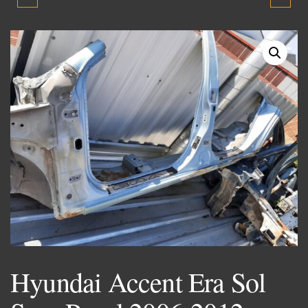
BENZIN DEPO
2006-2012 MODEL ŞARJ
ŞAMANDIRA 2006-2012
DINAMOSU ORJINAL
MODEL ORJINAL ÇIKMA
ÇIKMA
PARÇA
Hyundai Accent Era Sol