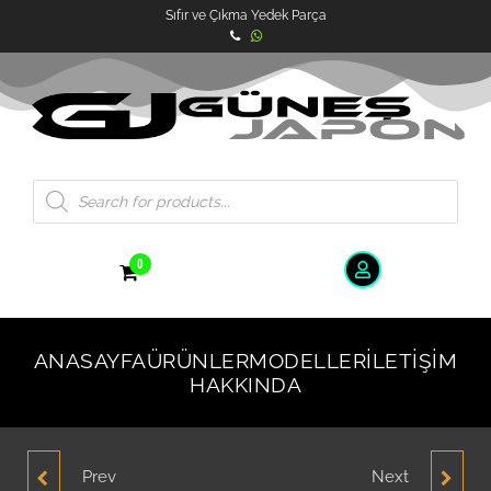
Sıfır ve Çıkma Yedek Parça
0
ANASAYFA
ÜRÜNLER
MODELLER
İLETIŞIM
HAKKINDA
Prev
Next
HYUNDAI ACCENT ERA
HYUNDAI ACCENT ERA