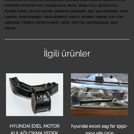
RADYATÖR, RADYATÖR FANI, STOP,SALINCAK, SİNYAL, SİNYAL KOLU, SİLECEK KOLU,
SİLİNDİR KAPAĞI, SİLECEK MOTORU, ŞANZIMAN, ŞAMANDRA, ŞASİ, ŞARJ DİNAMOSU, TAVAN
LAMBASI, TAVAN DÖŞEMESİ, TABAN DÖŞEMESİ, TAŞIYICI, TRAVERS, TAMPON, TEYP, TEYP
ÇERÇEVEDİ, TORPİDO, TORPİDO KAPAĞI, TURBO, VİTES TELİ, WESTİNGHOUSE, YAKIT
DEPOSU
İlgili ürünler
HYUNDAİ EXEL MOTOR
hyundai excel sag far 1992-
KULAĞI ÇIKMA YEDEK
1994 sıfır ürün