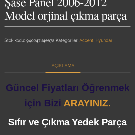
Şase Panel 2006-2012
Model orjinal çıkma parça
Stok kodu:
94024784ea7a
Kategoriler:
Accent
,
Hyundai
AÇIKLAMA
Güncel Fiyatları Öğrenmek
için Bizi
ARAYINIZ.
Sıfır ve Çıkma Yedek Parça