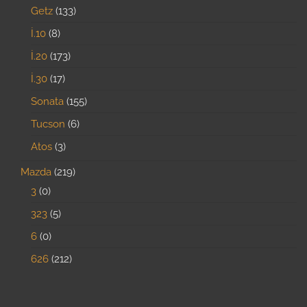
Getz
133
İ.10
8
İ.20
173
İ.30
17
Sonata
155
Tucson
6
Atos
3
Mazda
219
3
0
323
5
6
0
626
212