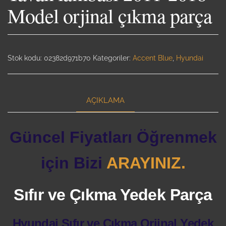
Model orjinal çıkma parça
Stok kodu:
02382d971b70
Kategoriler:
Accent Blue
,
Hyundai
AÇIKLAMA
Güncel Fiyatları Öğrenmek
için Bizi
ARAYINIZ.
Sıfır ve Çıkma Yedek Parça
Hyundai Sıfır ve Çıkma Orjinal Yedek