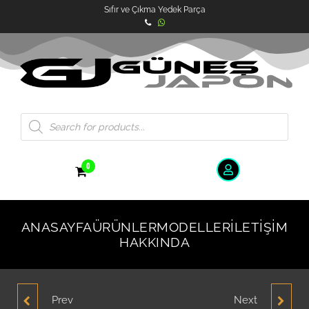
Sıfır ve Çıkma Yedek Parça
0
ANASAYFA
ÜRÜNLER
MODELLER
İLETIŞIM
HAKKINDA
Prev
Next
HYUNDAI ACCENT
HYUNDAI ACCENT