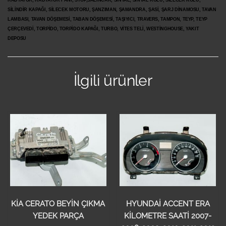
RADYATÖR, RADYATÖR FANI, STOP,SALINCAK, SİNYAL, SİNYAL KOLU, SİLECEK KOLU,
SİLİNDİR KAPAĞI, SİLECEK MOTORU, ŞANZIMAN, ŞAMANDRA, ŞASİ, ŞARJ DİNAMOSU, TAVAN
LAMBASI, TAVAN DÖŞEMESİ, TABAN DÖŞEMESİ, TAŞIYICI, TRAVERS, TAMPON, TEYP, TEYP
ÇERÇEVEDİ, TORPİDO, TORPİDO KAPAĞI, TURBO, VİTES TELİ, WESTİNGHOUSE, YAKIT
DEPOSU
İlgili ürünler
KİA CERATO BEYİN ÇIKMA
HYUNDAİ ACCENT ERA
YEDEK PARÇA
KİLOMETRE SAATİ 2007-