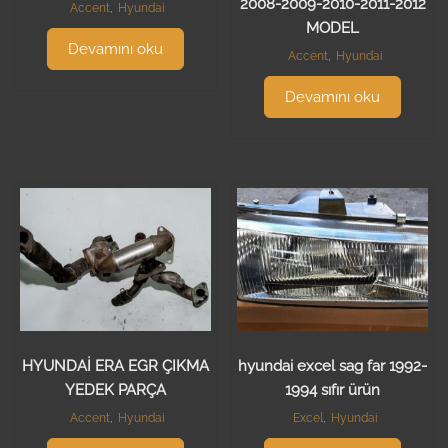
2008-2009-2010-2011-2012
Accent
,
Hyundai
MODEL
Devamını oku
Accent
,
Hyundai
Devamını oku
HYUNDAİ ERA EGR ÇIKMA
hyundai excel sag far 1992-
YEDEK PARÇA
1994 sıfır ürün
Accent
,
Hyundai
Excel
,
Hyundai