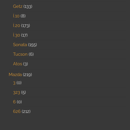
Getz
133
İ.10
8
İ.20
173
İ.30
17
Sonata
155
Tucson
6
Atos
3
Mazda
219
3
0
323
5
6
0
626
212