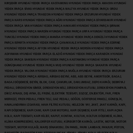
KIRŞEHİR HYUNDAİ YEDEK PARÇA KASTAMONU HYUNDAİ YEDEK PARÇA AMASYA HYUNDAİ
YEDEK PARÇA SİVAS HYUNDAİ YEDEK PARÇA MALTYA HYUNDAİ YEDEK PARÇA ORDU
HYUNDAİ YEDEK PARÇA TRABZON HYUNDAİ YEDEK PARÇA ERZURUM HYUNDAİ YEDEK
PARÇA KARS HYUNDAİ YEDEK PARÇA AĞRI HYUNDAİ YEDEK PARÇA
DİYARBAKIR HYUNDAİ
YEDEK PARÇA VAN HYUNDAİ YEDEK PARÇA HAKKARİ HYUNDAİ YEDEK PARÇA ŞIRNAK
HYUNDAİ YEDEK PARÇA MARDİN HYUNDAİ YEDEK PARÇA URFA HYUNDAİ YEDEK PARÇA
TUNCELİ HYUNDAİ YEDEK PARÇA MANİSA HYUNDAİ YEDEK PARÇA DENİZLİ HYUNDAİ YEDEK
PARÇA ISPARTA HYUNDAİ YEDEK PARÇA ÇANAKKALE HYUNDAİ YEDEK PARÇA EDİRNE
HYUNDAİ YEDEK PARÇA AFYON HYUNDAİ YEDEK PARÇA MERSİN HYUNDAİ YEDEK PARÇA
ADIYAMAN HYUNDAİ YEDEK
PARÇA ELAZIĞ HYUNDAİ YEDEK PARÇA KARABÜK HYUNDAİ
YEDEK PARÇA SAMSUN HYUNDAİ YEDEK PARÇA KASTAMONU HYUNDAİ YEDEK PARÇA
GÜMÜŞHANE HYUNDAİ YEDEK PARÇA MUŞ HYUNDAİ YEDEK PARÇA SAKARYA HYUNDAİ
YEDEK PARÇA YALOVA HYUNDAİ YEDEK PARÇA MUĞLA HYUNDAİ YEDEK PARÇA ERZURUM
HYUNDAİ YEDEK PARÇA AİRBAG, AİRBAG BEYNİ, ABS, ABS BEYNİ, AMORTİSÖR, BAGAJ,
BAGAJ DÖŞEMESİ, BEYİN, BLOK, CAM, ÇAMURLUK, DAVLUMBAZ, DEPO KAPAĞI, DEBRİYAJ
PEDALI, DİREKSİYON SİMİDİ, DİREKSİYON MİLİ, DİREKSİYON KUTUSU, DİREKSİYON POMPASI,
DİKİZ AYNASI, DIŞ AYNA, EL FRENİ, ELEKTRİK TESİSATI, EGZOZ, ENJEKTÖR,
FAR, FREN
MERKEZİ, FREN PEDALI, FREN TELİ, GAZ PEDALI, GÖĞÜS, GÖSTERGE PANELİ, GÜNEŞLİK,
HAVALANDIRMA IZGARASI, HAVA FİLTRE KUTUSU, HELEZON YAY, JANT, JANT KAPAĞI, KAPI,
KAPI DÖŞEMESİ, KAPI CAMI, KAPI CAM MOTORU, KAPI DÜŞMESİ, KAPI FİTİLİ, KAPI AÇMA
KOLU, KAPI TESİSATI, KAPI KİLİDİ, KAPUT, KONTAK, KOLTUK, KOLTUK DÖŞEMESİ, KLİMA,
KLİMA KOMPRESÖRÜ, KALORİFER KUTUSU, KÜRBÜRTÖR KAPAĞI, LASTİK, MOTOR, MOTOR
TESİSATI, MOTOR KULAĞI, MARŞ DİNAMOSU, ÖN PANEL, PARK LAMBASI, PANJUR, PİSTON,