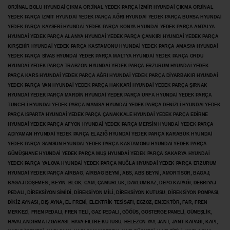
ORJİNAL BOLU HYUNDAİ ÇIKMA ORJİNAL YEDEK PARÇA İZMİR HYUNDAİ ÇIKMA ORJİNAL
YEDEK PARÇA İZMİT HYUNDAİ YEDEK PARÇA AĞRI HYUNDAİ YEDEK PARÇA BURSA HYUNDAİ
YEDEK PARÇA KAYSERİ HYUNDAİ YEDEK PARÇA KONYA HYUNDAİ YEDEK PARÇA ANTALYA
HYUNDAİ YEDEK PARÇA ALANYA HYUNDAİ YEDEK PARÇA ÇANKIRI HYUNDAİ YEDEK PARÇA
KIRŞEHİR HYUNDAİ YEDEK PARÇA KASTAMONU HYUNDAİ YEDEK PARÇA AMASYA HYUNDAİ
YEDEK PARÇA SİVAS HYUNDAİ YEDEK PARÇA MALTYA HYUNDAİ YEDEK PARÇA ORDU
HYUNDAİ YEDEK PARÇA TRABZON HYUNDAİ YEDEK PARÇA ERZURUM HYUNDAİ YEDEK
PARÇA KARS HYUNDAİ YEDEK PARÇA AĞRI HYUNDAİ YEDEK PARÇA
DİYARBAKIR HYUNDAİ
YEDEK PARÇA VAN HYUNDAİ YEDEK PARÇA HAKKARİ HYUNDAİ YEDEK PARÇA ŞIRNAK
HYUNDAİ YEDEK PARÇA MARDİN HYUNDAİ YEDEK PARÇA URFA HYUNDAİ YEDEK PARÇA
TUNCELİ HYUNDAİ YEDEK PARÇA MANİSA HYUNDAİ YEDEK PARÇA DENİZLİ HYUNDAİ YEDEK
PARÇA ISPARTA HYUNDAİ YEDEK PARÇA ÇANAKKALE HYUNDAİ YEDEK PARÇA EDİRNE
HYUNDAİ YEDEK PARÇA AFYON HYUNDAİ YEDEK PARÇA MERSİN HYUNDAİ YEDEK PARÇA
ADIYAMAN HYUNDAİ YEDEK
PARÇA ELAZIĞ HYUNDAİ YEDEK PARÇA KARABÜK HYUNDAİ
YEDEK PARÇA SAMSUN HYUNDAİ YEDEK PARÇA KASTAMONU HYUNDAİ YEDEK PARÇA
GÜMÜŞHANE HYUNDAİ YEDEK PARÇA MUŞ HYUNDAİ YEDEK PARÇA SAKARYA HYUNDAİ
YEDEK PARÇA YALOVA HYUNDAİ YEDEK PARÇA MUĞLA HYUNDAİ YEDEK PARÇA ERZURUM
HYUNDAİ YEDEK PARÇA AİRBAG, AİRBAG BEYNİ, ABS, ABS BEYNİ, AMORTİSÖR, BAGAJ,
BAGAJ DÖŞEMESİ, BEYİN, BLOK, CAM, ÇAMURLUK, DAVLUMBAZ, DEPO KAPAĞI, DEBRİYAJ
PEDALI, DİREKSİYON SİMİDİ, DİREKSİYON MİLİ, DİREKSİYON KUTUSU, DİREKSİYON POMPASI,
DİKİZ AYNASI, DIŞ AYNA, EL FRENİ, ELEKTRİK TESİSATI, EGZOZ, ENJEKTÖR,
FAR, FREN
MERKEZİ, FREN PEDALI, FREN TELİ, GAZ PEDALI, GÖĞÜS, GÖSTERGE PANELİ, GÜNEŞLİK,
HAVALANDIRMA IZGARASI, HAVA FİLTRE KUTUSU, HELEZON YAY, JANT, JANT KAPAĞI, KAPI,