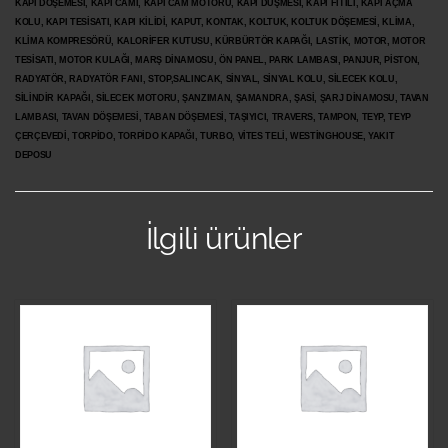
KAPI DÖŞEMESİ, KAPI CAMI, KAPI CAM MOTORU, KAPI DÜŞMESİ, KAPI FİTİLİ, KAPI AÇMA
KOLU, KAPI TESİSATI, KAPI KİLİDİ, KAPUT, KONTAK, KOLTUK, KOLTUK DÖŞEMESİ, KLİMA,
KLİMA KOMPRESÖRÜ, KALORİFER KUTUSU, KÜRBÜRTÖR KAPAĞI, LASTİK, MOTOR, MOTOR
TESİSATI, MOTOR KULAĞI, MARŞ DİNAMOSU, ÖN PANEL, PARK LAMBASI, PANJUR, PİSTON,
RADYATÖR, RADYATÖR FANI, STOP,SALINCAK, SİNYAL, SİNYAL KOLU, SİLECEK KOLU,
SİLİNDİR KAPAĞI, SİLECEK MOTORU, ŞANZIMAN, ŞAMANDRA, ŞASİ, ŞARJ DİNAMOSU, TAVAN
LAMBASI, TAVAN DÖŞEMESİ, TABAN DÖŞEMESİ, TAŞIYICI, TRAVERS, TAMPON, TEYP, TEYP
ÇERÇEVEDİ, TORPİDO, TORPİDO KAPAĞI, TURBO, VİTES TELİ, WESTİNGHOUSE, YAKIT
DEPOSU
İlgili ürünler