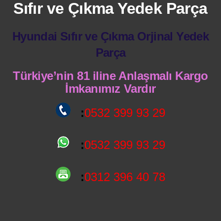
Sıfır ve Çıkma Yedek Parça
Hyundai Sıfır ve Çıkma Orjinal Yedek
Parça
Türkiye’nin 81 iline Anlaşmalı Kargo
İmkanımız Vardır
:
0532 399 93 29
:
0532 399 93 29
:
0312 396 40 78