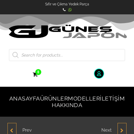
Sıfır ve Çıkma Yedek Parça
0
ANASAYFA
ÜRÜNLER
MODELLER
İLETIŞIM
HAKKINDA
Prev
Next
HYUNDAI ACCENT
HYUNDAI ACCENT