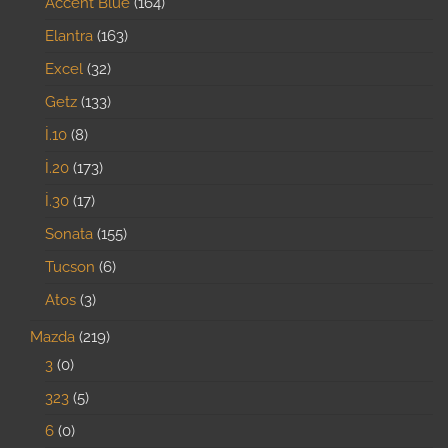
Accent Blue
164
Elantra
163
Excel
32
Getz
133
İ.10
8
İ.20
173
İ.30
17
Sonata
155
Tucson
6
Atos
3
Mazda
219
3
0
323
5
6
0