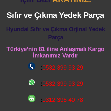
Sıfır ve Çıkma Yedek Parça
Hyundai Sıfır ve Çıkma Orjinal Yedek
Parça
Türkiye’nin 81 iline Anlaşmalı Kargo
İmkanımız Vardır
:
0532 399 93 29
:
0532 399 93 29
:
0312 396 40 78