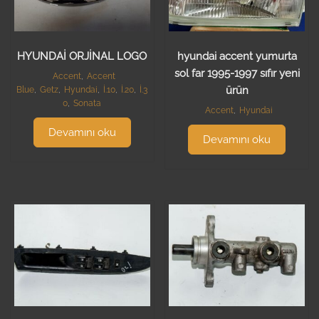
HYUNDAİ ORJİNAL LOGO
hyundai accent yumurta
sol far 1995-1997 sıfır yeni
Accent
,
Accent
ürün
Blue
,
Getz
,
Hyundai
,
İ.10
,
İ.20
,
İ.3
0
,
Sonata
Accent
,
Hyundai
Devamını oku
Devamını oku