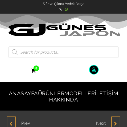
Sıfır ve Çıkma Yedek Parça
0
ANASAYFA
ÜRÜNLER
MODELLER
İLETIŞIM
HAKKINDA
Prev
Next
HYUNDAI ACCENT
HYUNDAI ACCENT