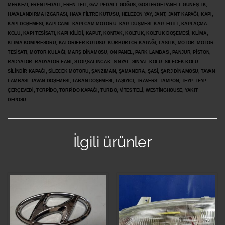
MERKEZİ, FREN PEDALI, FREN TELİ, GAZ PEDALI, GÖĞÜS, GÖSTERGE PANELİ, GÜNEŞLİK,
HAVALANDIRMA IZGARASI, HAVA FİLTRE KUTUSU, HELEZON YAY, JANT, JANT KAPAĞI, KAPI,
KAPI DÖŞEMESİ, KAPI CAMI, KAPI CAM MOTORU, KAPI DÜŞMESİ, KAPI FİTİLİ, KAPI AÇMA
KOLU, KAPI TESİSATI, KAPI KİLİDİ, KAPUT, KONTAK, KOLTUK, KOLTUK DÖŞEMESİ, KLİMA,
KLİMA KOMPRESÖRÜ, KALORİFER KUTUSU, KÜRBÜRTÖR KAPAĞI, LASTİK, MOTOR, MOTOR
TESİSATI, MOTOR KULAĞI, MARŞ DİNAMOSU, ÖN PANEL, PARK LAMBASI, PANJUR, PİSTON,
RADYATÖR, RADYATÖR FANI, STOP,SALINCAK, SİNYAL, SİNYAL KOLU, SİLECEK KOLU,
SİLİNDİR KAPAĞI, SİLECEK MOTORU, ŞANZIMAN, ŞAMANDRA, ŞASİ, ŞARJ DİNAMOSU, TAVAN
LAMBASI, TAVAN DÖŞEMESİ, TABAN DÖŞEMESİ, TAŞIYICI, TRAVERS, TAMPON, TEYP, TEYP
ÇERÇEVEDİ, TORPİDO, TORPİDO KAPAĞI, TURBO, VİTES TELİ, WESTİNGHOUSE, YAKIT
DEPOSU
İlgili ürünler