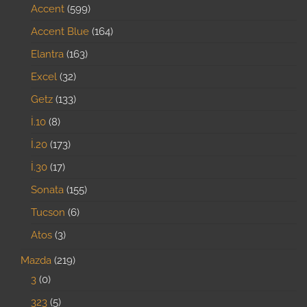
Accent
599
Accent Blue
164
Elantra
163
Excel
32
Getz
133
İ.10
8
İ.20
173
İ.30
17
Sonata
155
Tucson
6
Atos
3
Mazda
219
3
0
323
5