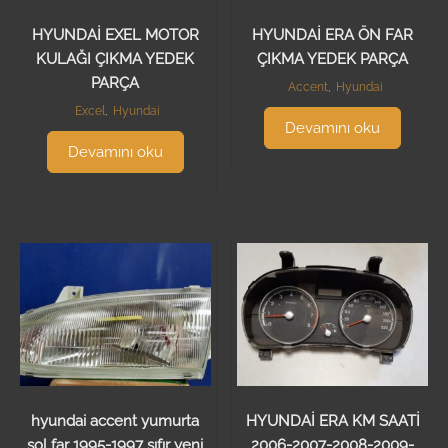
HYUNDAİ EXEL MOTOR
HYUNDAİ ERA ÖN FAR
KULAĞI ÇIKMA YEDEK
ÇIKMA YEDEK PARÇA
PARÇA
Accent
,
Hyundai
Excel
,
Hyundai
Devamını oku
Devamını oku
hyundai accent yumurta
HYUNDAİ ERA KM SAATİ
sol far 1995-1997 sıfır yeni
2006-2007-2008-2009-