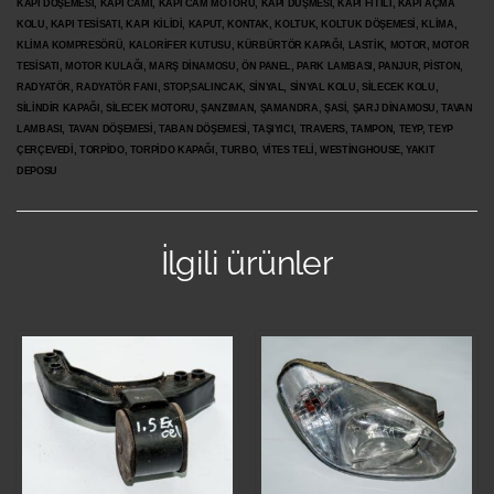
KAPI DÖŞEMESİ, KAPI CAMI, KAPI CAM MOTORU, KAPI DÜŞMESİ, KAPI FİTİLİ, KAPI AÇMA
KOLU, KAPI TESİSATI, KAPI KİLİDİ, KAPUT, KONTAK, KOLTUK, KOLTUK DÖŞEMESİ, KLİMA,
KLİMA KOMPRESÖRÜ, KALORİFER KUTUSU, KÜRBÜRTÖR KAPAĞI, LASTİK, MOTOR, MOTOR
TESİSATI, MOTOR KULAĞI, MARŞ DİNAMOSU, ÖN PANEL, PARK LAMBASI, PANJUR, PİSTON,
RADYATÖR, RADYATÖR FANI, STOP,SALINCAK, SİNYAL, SİNYAL KOLU, SİLECEK KOLU,
SİLİNDİR KAPAĞI, SİLECEK MOTORU, ŞANZIMAN, ŞAMANDRA, ŞASİ, ŞARJ DİNAMOSU, TAVAN
LAMBASI, TAVAN DÖŞEMESİ, TABAN DÖŞEMESİ, TAŞIYICI, TRAVERS, TAMPON, TEYP, TEYP
ÇERÇEVEDİ, TORPİDO, TORPİDO KAPAĞI, TURBO, VİTES TELİ, WESTİNGHOUSE, YAKIT
DEPOSU
İlgili ürünler