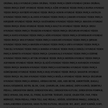
ORJİNAL BOLU HYUNDAİ ÇIKMA ORJİNAL YEDEK PARÇA İZMİR HYUNDAİ ÇIKMA ORJİNAL
YEDEK PARÇA İZMİT HYUNDAİ YEDEK PARÇA AĞRI HYUNDAİ YEDEK PARÇA BURSA HYUNDAİ
YEDEK PARÇA KAYSERİ HYUNDAİ YEDEK PARÇA KONYA HYUNDAİ YEDEK PARÇA ANTALYA
HYUNDAİ YEDEK PARÇA ALANYA HYUNDAİ YEDEK PARÇA ÇANKIRI HYUNDAİ YEDEK PARÇA
KIRŞEHİR HYUNDAİ YEDEK PARÇA KASTAMONU HYUNDAİ YEDEK PARÇA AMASYA HYUNDAİ
YEDEK PARÇA SİVAS HYUNDAİ YEDEK PARÇA MALTYA HYUNDAİ YEDEK PARÇA ORDU
HYUNDAİ YEDEK PARÇA TRABZON HYUNDAİ YEDEK PARÇA ERZURUM HYUNDAİ YEDEK
PARÇA KARS HYUNDAİ YEDEK PARÇA AĞRI HYUNDAİ YEDEK PARÇA
DİYARBAKIR HYUNDAİ
YEDEK PARÇA VAN HYUNDAİ YEDEK PARÇA HAKKARİ HYUNDAİ YEDEK PARÇA ŞIRNAK
HYUNDAİ YEDEK PARÇA MARDİN HYUNDAİ YEDEK PARÇA URFA HYUNDAİ YEDEK PARÇA
TUNCELİ HYUNDAİ YEDEK PARÇA MANİSA HYUNDAİ YEDEK PARÇA DENİZLİ HYUNDAİ YEDEK
PARÇA ISPARTA HYUNDAİ YEDEK PARÇA ÇANAKKALE HYUNDAİ YEDEK PARÇA EDİRNE
HYUNDAİ YEDEK PARÇA AFYON HYUNDAİ YEDEK PARÇA MERSİN HYUNDAİ YEDEK PARÇA
ADIYAMAN HYUNDAİ YEDEK
PARÇA ELAZIĞ HYUNDAİ YEDEK PARÇA KARABÜK HYUNDAİ
YEDEK PARÇA SAMSUN HYUNDAİ YEDEK PARÇA KASTAMONU HYUNDAİ YEDEK PARÇA
GÜMÜŞHANE HYUNDAİ YEDEK PARÇA MUŞ HYUNDAİ YEDEK PARÇA SAKARYA HYUNDAİ
YEDEK PARÇA YALOVA HYUNDAİ YEDEK PARÇA MUĞLA HYUNDAİ YEDEK PARÇA ERZURUM
HYUNDAİ YEDEK PARÇA AİRBAG, AİRBAG BEYNİ, ABS, ABS BEYNİ, AMORTİSÖR, BAGAJ,
BAGAJ DÖŞEMESİ, BEYİN, BLOK, CAM, ÇAMURLUK, DAVLUMBAZ, DEPO KAPAĞI, DEBRİYAJ
PEDALI, DİREKSİYON SİMİDİ, DİREKSİYON MİLİ, DİREKSİYON KUTUSU, DİREKSİYON POMPASI,
DİKİZ AYNASI, DIŞ AYNA, EL FRENİ, ELEKTRİK TESİSATI, EGZOZ, ENJEKTÖR,
FAR, FREN
MERKEZİ, FREN PEDALI, FREN TELİ, GAZ PEDALI, GÖĞÜS, GÖSTERGE PANELİ, GÜNEŞLİK,
HAVALANDIRMA IZGARASI, HAVA FİLTRE KUTUSU, HELEZON YAY, JANT, JANT KAPAĞI, KAPI,