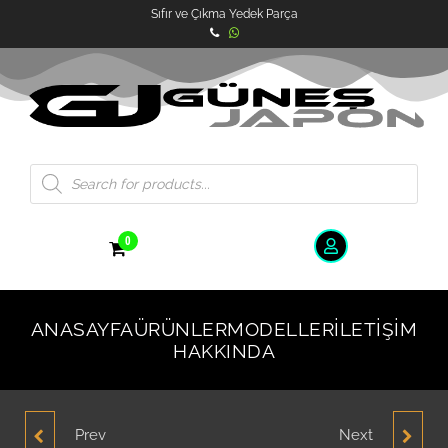
Sıfır ve Çıkma Yedek Parça
0
ANASAYFA
ÜRÜNLER
MODELLER
İLETIŞIM
HAKKINDA
Prev
Next
HYUNDAI ACCENT
HYUNDAI ACCENT