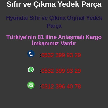
Sıfır ve Çıkma Yedek Parça
Hyundai Sıfır ve Çıkma Orjinal Yedek
Parça
Türkiye’nin 81 iline Anlaşmalı Kargo
İmkanımız Vardır
:
0532 399 93 29
:
0532 399 93 29
:
0312 396 40 78