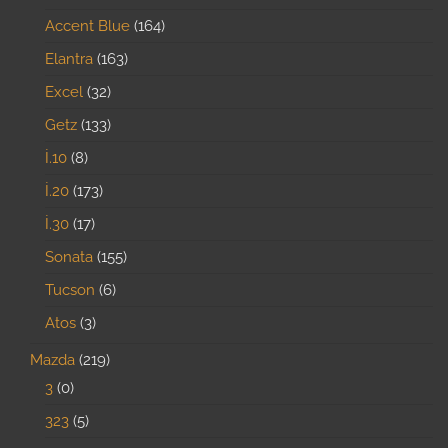
Accent Blue
164
Elantra
163
Excel
32
Getz
133
İ.10
8
İ.20
173
İ.30
17
Sonata
155
Tucson
6
Atos
3
Mazda
219
3
0
323
5