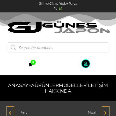
Sıfır ve Çıkma Yedek Parça
0
ANASAYFA
ÜRÜNLER
MODELLER
İLETIŞIM
HAKKINDA
Prev
Next
HYUNDAI ACCENT
HYUNDAI ACCENT