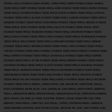
ORJİNAL BOLU HYUNDAİ ÇIKMA ORJİNAL YEDEK PARÇA İZMİR HYUNDAİ ÇIKMA ORJİNAL
YEDEK PARÇA İZMİT HYUNDAİ YEDEK PARÇA AĞRI HYUNDAİ YEDEK PARÇA BURSA HYUNDAİ
YEDEK PARÇA KAYSERİ HYUNDAİ YEDEK PARÇA KONYA HYUNDAİ YEDEK PARÇA ANTALYA
HYUNDAİ YEDEK PARÇA ALANYA HYUNDAİ YEDEK PARÇA ÇANKIRI HYUNDAİ YEDEK PARÇA
KIRŞEHİR HYUNDAİ YEDEK PARÇA KASTAMONU HYUNDAİ YEDEK PARÇA AMASYA HYUNDAİ
YEDEK PARÇA SİVAS HYUNDAİ YEDEK PARÇA MALTYA HYUNDAİ YEDEK PARÇA ORDU
HYUNDAİ YEDEK PARÇA TRABZON HYUNDAİ YEDEK PARÇA ERZURUM HYUNDAİ YEDEK
PARÇA KARS HYUNDAİ YEDEK PARÇA AĞRI HYUNDAİ YEDEK PARÇA
DİYARBAKIR HYUNDAİ
YEDEK PARÇA VAN HYUNDAİ YEDEK PARÇA HAKKARİ HYUNDAİ YEDEK PARÇA ŞIRNAK
HYUNDAİ YEDEK PARÇA MARDİN HYUNDAİ YEDEK PARÇA URFA HYUNDAİ YEDEK PARÇA
TUNCELİ HYUNDAİ YEDEK PARÇA MANİSA HYUNDAİ YEDEK PARÇA DENİZLİ HYUNDAİ YEDEK
PARÇA ISPARTA HYUNDAİ YEDEK PARÇA ÇANAKKALE HYUNDAİ YEDEK PARÇA EDİRNE
HYUNDAİ YEDEK PARÇA AFYON HYUNDAİ YEDEK PARÇA MERSİN HYUNDAİ YEDEK PARÇA
ADIYAMAN HYUNDAİ YEDEK
PARÇA ELAZIĞ HYUNDAİ YEDEK PARÇA KARABÜK HYUNDAİ
YEDEK PARÇA SAMSUN HYUNDAİ YEDEK PARÇA KASTAMONU HYUNDAİ YEDEK PARÇA
GÜMÜŞHANE HYUNDAİ YEDEK PARÇA MUŞ HYUNDAİ YEDEK PARÇA SAKARYA HYUNDAİ
YEDEK PARÇA YALOVA HYUNDAİ YEDEK PARÇA MUĞLA HYUNDAİ YEDEK PARÇA ERZURUM
HYUNDAİ YEDEK PARÇA AİRBAG, AİRBAG BEYNİ, ABS, ABS BEYNİ, AMORTİSÖR, BAGAJ,
BAGAJ DÖŞEMESİ, BEYİN, BLOK, CAM, ÇAMURLUK, DAVLUMBAZ, DEPO KAPAĞI, DEBRİYAJ
PEDALI, DİREKSİYON SİMİDİ, DİREKSİYON MİLİ, DİREKSİYON KUTUSU, DİREKSİYON POMPASI,
DİKİZ AYNASI, DIŞ AYNA, EL FRENİ, ELEKTRİK TESİSATI, EGZOZ, ENJEKTÖR,
FAR, FREN
MERKEZİ, FREN PEDALI, FREN TELİ, GAZ PEDALI, GÖĞÜS, GÖSTERGE PANELİ, GÜNEŞLİK,
HAVALANDIRMA IZGARASI, HAVA FİLTRE KUTUSU, HELEZON YAY, JANT, JANT KAPAĞI, KAPI,