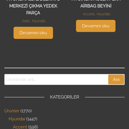
MERKEZİ ÇIKMA YEDEK
AİRBAG BEYİNİ
PARÇA
Accent
,
Hyundai
Getz
,
Hyundai
Devamını oku
Devamını oku
Ara
KATEGORILER
Ürünler
1770
Hyundai
1447
Accent
598