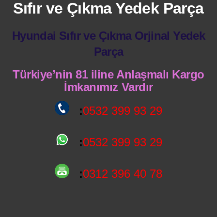
Sıfır ve Çıkma Yedek Parça
Hyundai Sıfır ve Çıkma Orjinal Yedek
Parça
Türkiye’nin 81 iline Anlaşmalı Kargo
İmkanımız Vardır
:
0532 399 93 29
:
0532 399 93 29
:
0312 396 40 78