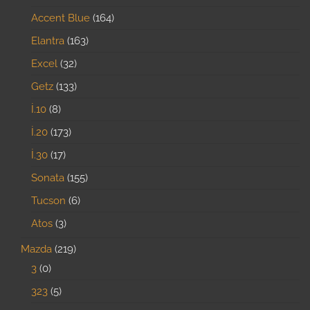
Accent Blue
164
Elantra
163
Excel
32
Getz
133
İ.10
8
İ.20
173
İ.30
17
Sonata
155
Tucson
6
Atos
3
Mazda
219
3
0
323
5