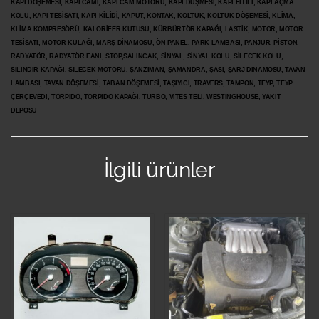
KAPI DÖŞEMESİ, KAPI CAMI, KAPI CAM MOTORU, KAPI DÜŞMESİ, KAPI FİTİLİ, KAPI AÇMA
KOLU, KAPI TESİSATI, KAPI KİLİDİ, KAPUT, KONTAK, KOLTUK, KOLTUK DÖŞEMESİ, KLİMA,
KLİMA KOMPRESÖRÜ, KALORİFER KUTUSU, KÜRBÜRTÖR KAPAĞI, LASTİK, MOTOR, MOTOR
TESİSATI, MOTOR KULAĞI, MARŞ DİNAMOSU, ÖN PANEL, PARK LAMBASI, PANJUR, PİSTON,
RADYATÖR, RADYATÖR FANI, STOP,SALINCAK, SİNYAL, SİNYAL KOLU, SİLECEK KOLU,
SİLİNDİR KAPAĞI, SİLECEK MOTORU, ŞANZIMAN, ŞAMANDRA, ŞASİ, ŞARJ DİNAMOSU, TAVAN
LAMBASI, TAVAN DÖŞEMESİ, TABAN DÖŞEMESİ, TAŞIYICI, TRAVERS, TAMPON, TEYP, TEYP
ÇERÇEVEDİ, TORPİDO, TORPİDO KAPAĞI, TURBO, VİTES TELİ, WESTİNGHOUSE, YAKIT
DEPOSU
İlgili ürünler