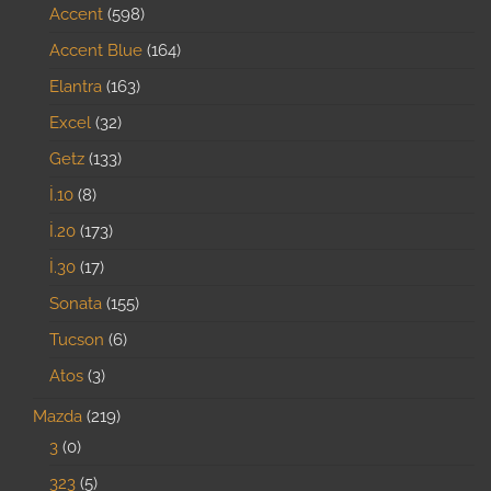
Accent
598
Accent Blue
164
Elantra
163
Excel
32
Getz
133
İ.10
8
İ.20
173
İ.30
17
Sonata
155
Tucson
6
Atos
3
Mazda
219
3
0
323
5