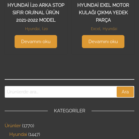
HYUNDAİ İ.20 ARKA STOP
HYUNDAİ EXEL MOTOR
SIFIR ORJİNAL ÜRÜN
KULAĞI ÇIKMA YEDEK
2021-2022 MODEL
PARÇA
Hyundai
,
İ.20
Excel
,
Hyundai
Devamını oku
Devamını oku
Ara
KATEGORILER
Ürünler
1770
Hyundai
1447