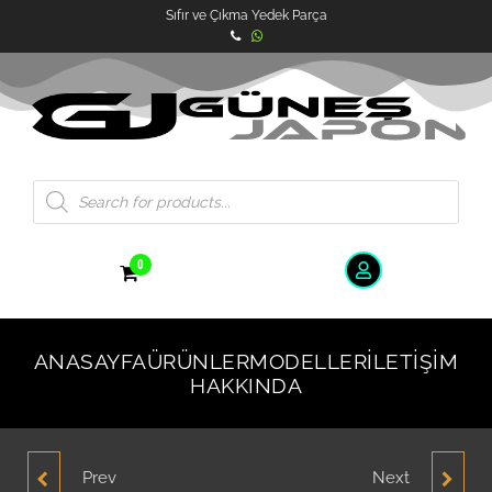
Sıfır ve Çıkma Yedek Parça
0
ANASAYFA
ÜRÜNLER
MODELLER
İLETIŞIM
HAKKINDA
Prev
Next
HYUNDAI ACCENT
HYUNDAI ACCENT