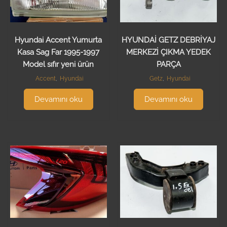
Hyundai Accent Yumurta
HYUNDAİ GETZ DEBRİYAJ
Kasa Sag Far 1995-1997
MERKEZİ ÇIKMA YEDEK
Model sıfır yeni ürün
PARÇA
Accent
,
Hyundai
Getz
,
Hyundai
Devamını oku
Devamını oku