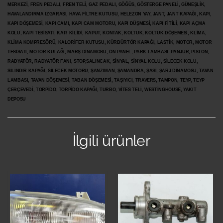
MERKEZİ, FREN PEDALI, FREN TELİ, GAZ PEDALI, GÖĞÜS, GÖSTERGE PANELİ, GÜNEŞLİK,
HAVALANDIRMA IZGARASI, HAVA FİLTRE KUTUSU, HELEZON YAY, JANT, JANT KAPAĞI, KAPI,
KAPI DÖŞEMESİ, KAPI CAMI, KAPI CAM MOTORU, KAPI DÜŞMESİ, KAPI FİTİLİ, KAPI AÇMA
KOLU, KAPI TESİSATI, KAPI KİLİDİ, KAPUT, KONTAK, KOLTUK, KOLTUK DÖŞEMESİ, KLİMA,
KLİMA KOMPRESÖRÜ, KALORİFER KUTUSU, KÜRBÜRTÖR KAPAĞI, LASTİK, MOTOR, MOTOR
TESİSATI, MOTOR KULAĞI, MARŞ DİNAMOSU, ÖN PANEL, PARK LAMBASI, PANJUR, PİSTON,
RADYATÖR, RADYATÖR FANI, STOP,SALINCAK, SİNYAL, SİNYAL KOLU, SİLECEK KOLU,
SİLİNDİR KAPAĞI, SİLECEK MOTORU, ŞANZIMAN, ŞAMANDRA, ŞASİ, ŞARJ DİNAMOSU, TAVAN
LAMBASI, TAVAN DÖŞEMESİ, TABAN DÖŞEMESİ, TAŞIYICI, TRAVERS, TAMPON, TEYP, TEYP
ÇERÇEVEDİ, TORPİDO, TORPİDO KAPAĞI, TURBO, VİTES TELİ, WESTİNGHOUSE, YAKIT
DEPOSU
İlgili ürünler