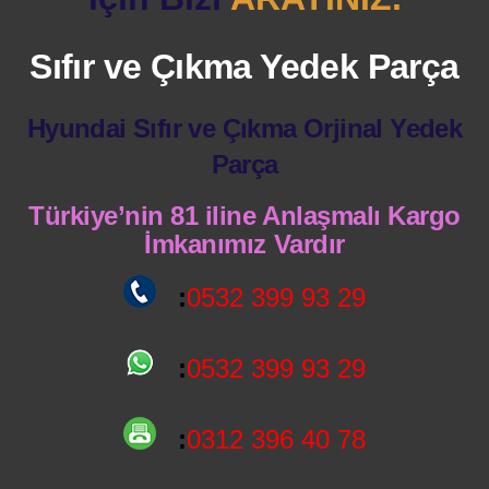
Sıfır ve Çıkma Yedek Parça
Hyundai Sıfır ve Çıkma Orjinal Yedek
Parça
Türkiye’nin 81 iline Anlaşmalı Kargo
İmkanımız Vardır
:
0532 399 93 29
:
0532 399 93 29
:
0312 396 40 78