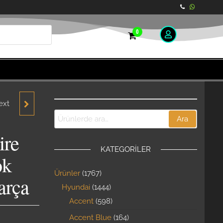
0
ext
T
Ara
6
ire
KATEGORILER
M
ok
Ürünler
1767
YEDEK
arça
Hyundai
1444
Accent
598
Accent Blue
164