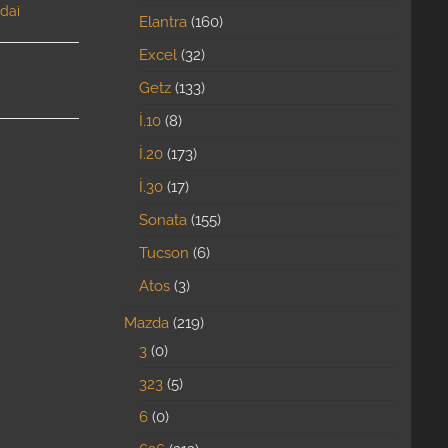
dai
Elantra
160
Excel
32
Getz
133
İ.10
8
İ.20
173
İ.30
17
Sonata
155
Tucson
6
Atos
3
Mazda
219
3
0
323
5
6
0