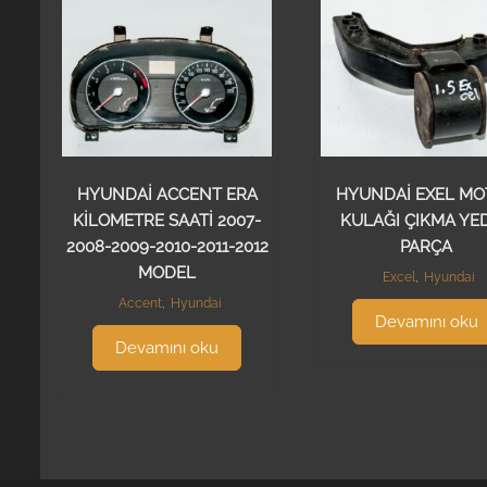
HYUNDAİ ACCENT ERA
HYUNDAİ EXEL MO
KİLOMETRE SAATİ 2007-
KULAĞI ÇIKMA YE
2008-2009-2010-2011-2012
PARÇA
MODEL
Excel
,
Hyundai
Accent
,
Hyundai
Devamını oku
Devamını oku