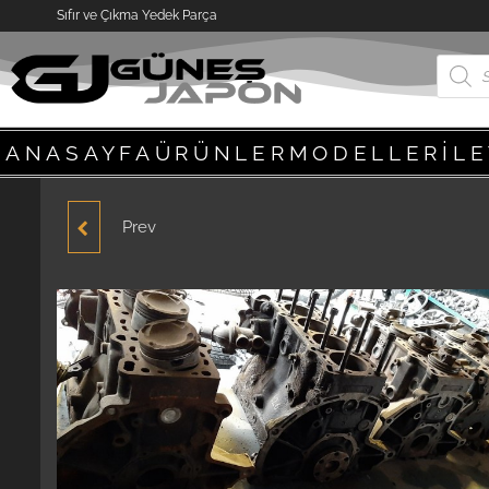
Sıfır ve Çıkma Yedek Parça
ANASAYFA
ÜRÜNLER
MODELLER
İL
Prev
HYUNDAI ACCENT
ADMIRE 2003-2006
MODEL BEYIN ORJINAL
ÇIKMA YEDEK PARÇA