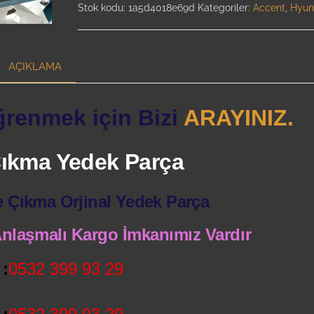
Stok kodu:
1a5d4018e69d
Kategoriler:
Accent
,
Hyun
AÇIKLAMA
ğrenmek için Bizi
ARAYINIZ.
 Çıkma Yedek Parça
e Çıkma Orjinal Yedek Parça
 Anlaşmalı Kargo İmkanımız Vardır
:
0532 399 93 29