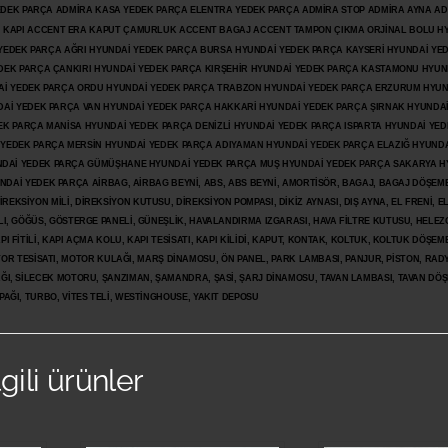
 YEDEK PARÇA ADMİRA KASA YEDEK PARÇA ELENTRA YEDEK PARÇA ADMİRA STOP ADMİRA AYNA A
KAPI ACCENT ERA KAPUT ÇAMURLUK ACCENT BAGAJ ACCENT TAMPON ÇIKMA ORJİNAL BOLU H
İ YEDEK PARÇA AĞRI HYUNDAİ YEDEK PARÇA BURSA HYUNDAİ YEDEK PARÇA KAYSERİ HYUNDAİ YE
DEK PARÇA ÇANKIRI HYUNDAİ YEDEK PARÇA KIRŞEHİR HYUNDAİ YEDEK PARÇA KASTAMONU HYUN
DAİ YEDEK PARÇA ORDU HYUNDAİ YEDEK PARÇA TRABZON HYUNDAİ YEDEK PARÇA ERZURUM HYUN
DAİ YEDEK PARÇA VAN HYUNDAİ YEDEK PARÇA HAKKARİ HYUNDAİ YEDEK PARÇA ŞIRNAK HYUNDA
K PARÇA MANİSA HYUNDAİ YEDEK PARÇA DENİZLİ HYUNDAİ YEDEK PARÇA ISPARTA HYUNDAİ YE
 YEDEK PARÇA MERSİN HYUNDAİ YEDEK PARÇA ADIYAMAN HYUNDAİ YEDEK
PARÇA ELAZIĞ HYUNDA
DAİ YEDEK PARÇA GÜMÜŞHANE HYUNDAİ YEDEK PARÇA MUŞ HYUNDAİ YEDEK PARÇA SAKARYA H
İ YEDEK PARÇA AİRBAG, AİRBAG BEYNİ, ABS, ABS BEYNİ, AMORTİSÖR, BAGAJ, BAGAJ DÖŞEMES
REKSİYON MİLİ, DİREKSİYON KUTUSU, DİREKSİYON POMPASI, DİKİZ AYNASI, DIŞ AYNA, EL FRENİ, E
LI, GÖĞÜS, GÖSTERGE PANELİ, GÜNEŞLİK, HAVALANDIRMA IZGARASI, HAVA FİLTRE KUTUSU, HELEZO
I FİTİLİ, KAPI AÇMA KOLU, KAPI TESİSATI, KAPI KİLİDİ, KAPUT, KONTAK, KOLTUK, KOLTUK DÖŞEME
R TESİSATI, MOTOR KULAĞI, MARŞ DİNAMOSU, ÖN PANEL, PARK LAMBASI, PANJUR, PİSTON, RAD
PAĞI, SİLECEK MOTORU, ŞANZIMAN, ŞAMANDRA, ŞASİ, ŞARJ DİNAMOSU, TAVAN LAMBASI, TAVAN DÖ
PAĞI, TURBO, VİTES TELİ, WESTİNGHOUSE, YAKIT DEPOSU
lgili ürünler