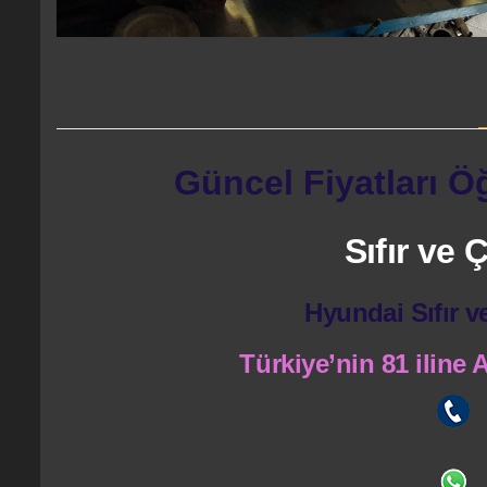
Güncel Fiyatları Ö
Sıfır ve
Hyundai Sıfır v
Türkiye’nin 81 iline