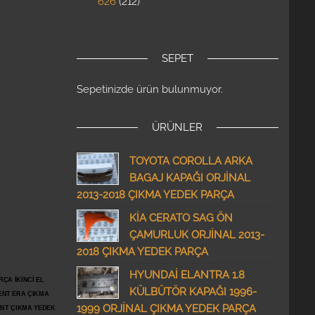
626
212
SEPET
Sepetinizde ürün bulunmuyor.
ÜRÜNLER
TOYOTA COROLLA ARKA
BAGAJ KAPAĞI ORJİNAL
2013-2018 ÇIKMA YEDEK PARÇA
KİA CERATO SAG ÖN
ÇAMURLUK ORJİNAL 2013-
2018 ÇIKMA YEDEK PARÇA
HYUNDAİ ELANTRA 1.8
ÇA İKİNCİ EL
KÜLBÜTÖR KAPAĞI 1996-
ENT ERA ÇIKMA
1999 ORJİNAL ÇIKMA YEDEK PARÇA
ENT ÇIKMA YEDEK