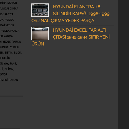
DMİRA MOTOR
HYUNDAİ ELANTRA 1.8
YUNDAİ ÇIKMA
SİLİNDİR KAPAĞI 1996-1999
DEK PARÇA
ORJİNAL ÇIKMA YEDEK PARÇA
DAİ YEDEK
DAİ YEDEK
HYUNDAİ EXCEL FAR ALTI
İ YEDEK PARÇA
ÇITASI 1992-1994 SIFIR YENİ
DEK PARÇA
İ YEDEK PARÇA
ÜRÜN
YUNDAİ YEDEK
İ, BEYİN, BLOK,
LEKTRİK
N YAY, JANT,
Sİ, KLİMA,
YATÖR,
ŞEMESİ, TABAN