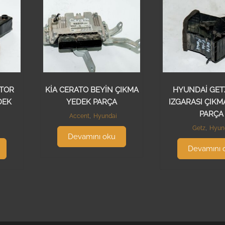
TOR
KİA CERATO BEYİN ÇIKMA
HYUNDAİ GET
DEK
YEDEK PARÇA
IZGARASI ÇIKM
PARÇA
Accent
,
Hyundai
Getz
,
Hyun
Devamını oku
Devamını 