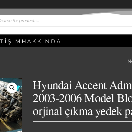
ETIŞIM
HAKKINDA
N
HYUNDAI ACCEN
ADMIRE 2003-200
Hyundai Accent Adm
MODEL ARKA CA
2003-2006 Model Bl
ORJINAL ÇIKMA 
orjinal çıkma yedek p
PARÇA