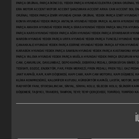
PARÇA ORJİNAL PARÇA İKİNCİ EL YEDEK PARÇA HYUNDAİ ELENTRA ÇIKMA ORJİNAL
ERA MOTOR ACCENT MOTOR
ACCENT ŞANZUMAN ACCENT ARKA CAM ACCENT SOL ÖN 
ORJİNAL YEDEK PARÇA İZMİR HYUNDAİ ÇIKMA ORJİNAL YEDEK PARÇA İZMİT HYUNDA
KONYA HYUNDAİ YEDEK PARÇA ANTALYA HYUNDAİ YEDEK PARÇA ALANYA HYUNDAİ YE
PARÇA AMASYA HYUNDAİ YEDEK PARÇA SİVAS HYUNDAİ YEDEK PARÇA MALTYA HYUN
PARÇA KARS HYUNDAİ YEDEK PARÇA AĞRI HYUNDAİ YEDEK PARÇA
DİYARBAKIR HYUN
MARDİN HYUNDAİ YEDEK PARÇA URFA HYUNDAİ YEDEK PARÇA TUNCELİ HYUNDAİ YEDE
ÇANAKKALE HYUNDAİ YEDEK PARÇA EDİRNE HYUNDAİ YEDEK PARÇA AFYON HYUNDAİ
KARABÜK HYUNDAİ YEDEK PARÇA SAMSUN HYUNDAİ YEDEK PARÇA KASTAMONU HYUN
PARÇA YALOVA HYUNDAİ YEDEK PARÇA MUĞLA HYUNDAİ YEDEK PARÇA ERZURUM HYUNDA
CAM, ÇAMURLUK, DAVLUMBAZ, DEPO KAPAĞI, DEBRİYAJ PEDALI, DİREKSİYON SİMİDİ, Dİ
TESİSATI, EGZOZ, ENJEKTÖR,
FAR, FREN MERKEZİ, FREN PEDALI, FREN TELİ, GAZ PEDA
JANT KAPAĞI, KAPI, KAPI DÖŞEMESİ, KAPI CAMI, KAPI CAM MOTORU, KAPI DÜŞMESİ, KAP
KLİMA KOMPRESÖRÜ, KALORİFER KUTUSU, KÜRBÜRTÖR KAPAĞI, LASTİK, MOTOR, MOTO
RADYATÖR FANI, STOP,SALINCAK, SİNYAL, SİNYAL KOLU, SİLECEK KOLU, SİLİNDİR KA
DÖŞEMESİ, TAŞIYICI, TRAVERS, TAMPON, TEYP, TEYP ÇERÇEVEDİ, TORPİDO, TORPİDO KA
İ