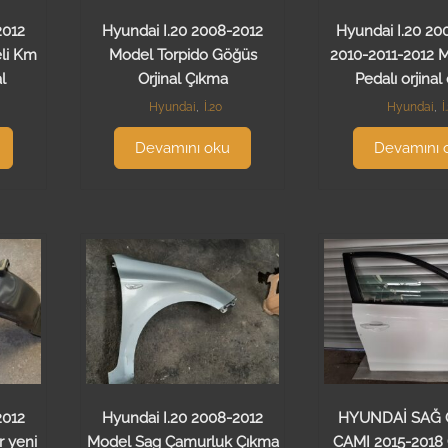
2012
Hyundai I.20 2008-2012
Hyundai I.20 20
li Km
Model Torpido Göğüs
2010-2011-2012 
l
Orjinal Çıkma
Pedalı orjinal
Hyundai
,
İ.20
Hyundai
,
İ
Devamını oku
Devamını 
2012
Hyundai I.20 2008-2012
HYUNDAİ SAĞ 
r yeni
Model Sag Çamurluk Çıkma
CAMI 2015-2018