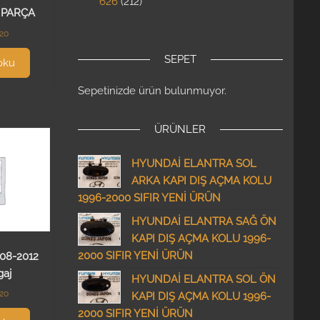
626
212
 PARÇA
.20
SEPET
oku
Sepetinizde ürün bulunmuyor.
ÜRÜNLER
HYUNDAİ ELANTRA SOL
ARKA KAPI DIŞ AÇMA KOLU
1996-2000 SIFIR YENİ ÜRÜN
HYUNDAİ ELANTRA SAĞ ÖN
KAPI DIŞ AÇMA KOLU 1996-
2000 SIFIR YENİ ÜRÜN
008-2012
gaj
HYUNDAİ ELANTRA SOL ÖN
.20
KAPI DIŞ AÇMA KOLU 1996-
2000 SIFIR YENİ ÜRÜN