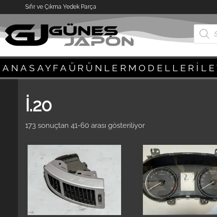
Sıfır ve Çıkma Yedek Parça
ANASAYFA
ÜRÜNLER
MODELLER
İL
İ.20
173 sonuçtan 41-60 arası gösteriliyor