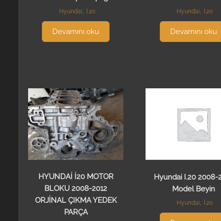
Hyundai
,
İ.20
Hyundai
,
İ.20
Devamını oku
Devamını oku
HYUNDAİ İ20 MOTOR
Hyundai I.20 2008-
BLOKU 2008-2012
Model Beyin
ORJİNAL ÇIKMA YEDEK
Hyundai
,
İ.20
PARÇA