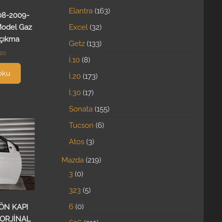
Elantra
163
08-2009-
Model Gaz
Excel
32
 çıkma
Getz
133
.20
İ.10
8
oku
İ.20
173
İ.30
17
Sonata
155
Tucson
6
Atos
3
Mazda
219
3
0
323
5
6
0
ÖN KAPI
 ORJİNAL