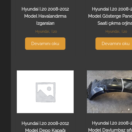
Hyundai I.20 2008-2012
Hyundai I.20 2008-
Model Havalandırma
Model Gösterge Pane
Izgaraları
Saati çıkma orjina
Hyundai
,
İ.20
Hyundai
,
İ.20
Devamını oku
Devamını oku
Hyundai I.20 2008-
Hyundai I.20 2008-2012
Model Davlumbaz sıfı
Model Depo Kapağı