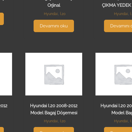
Orjinal
ÇIKMA YEDEK
Hyundai
,
İ.20
Hyundai
,
İ
Devamını oku
Devamını 
2012
Hyundai I.20 2008-2012
Hyundai I.20 2
Model Bagaj Döşemesi
Model Ba
Hyundai
,
İ.20
Hyundai
,
İ