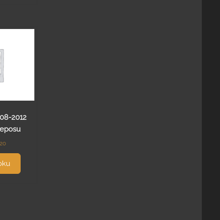
008-2012
Deposu
.20
oku