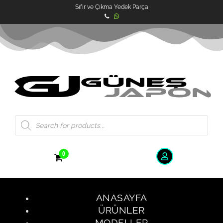
Sıfır ve Çıkma Yedek Parça
0
ANASAYFA
ÜRÜNLER
MODELLER